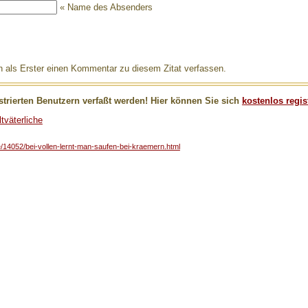
« Name des Absenders
als Erster einen Kommentar zu diesem Zitat verfassen.
trierten Benutzern verfaßt werden! Hier können Sie sich
kostenlos regis
tväterliche
he/14052/bei-vollen-lernt-man-saufen-bei-kraemern.html