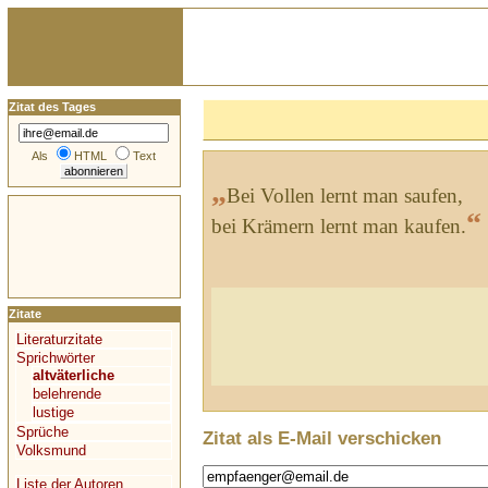
Zitat des Tages
Als
HTML
Text
„
Bei Vollen lernt man saufen,
“
bei Krämern lernt man kaufen.
Zitate
Literaturzitate
Sprichwörter
altväterliche
belehrende
lustige
Sprüche
Zitat als E-Mail verschicken
Volksmund
Liste der Autoren