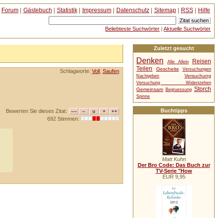
Forum
|
Gästebuch
|
Statistik
|
Impressum
|
Datenschutz
|
Sitemap
|
RSS
|
Hilfe
Beliebteste Suchwörter
|
Aktuelle Suchwörter
Zuletzt gesucht
Denken
Reisen
Alle Allein
Teilen
Gescheite
Versuchungen
Schlagworte:
Voll
,
Saufen
Versuchung
Nachgeben
Versuchung Widerstehen
Storch
Gemeinsam
Begruessung
Spinne
Buchtipps
Bewerten Sie dieses Zitat:
692 Stimmen:
Matt Kuhn
Der Bro Code: Das Buch zur
TV-Serie "How
EUR 9,95