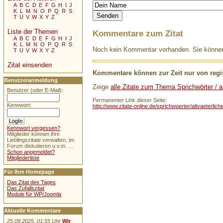
A
B
C
D
E
F
G
H
I
J
K
L
M
N
O
P
Q
R
S
T
U
V
W
X
Y
Z
Liste der Themen
Kommentare zum Zitat
A
B
C
D
E
F
G
H
I
J
K
L
M
N
O
P
Q
R
S
Noch kein Kommentar vorhanden. Sie können 
T
U
V
W
X
Y
Z
Zitat einsenden
Kommentare können zur Zeit nur von regis
Benutzeranmeldung
Zeige
alle Zitate zum Thema Sprichwörter / al
Benutzer (oder E-Mail):
Permanenter Link dieser Seite:
Kennwort:
http://www.zitate-online.de/sprichwoerter/altvaeterlic
Kennwort vergessen?
Mitglieder können ihre
Lieblingszitate verwalten, im
Forum diskutieren u.v.m. ...
Schon angemeldet?
Mitgliederliste
Für Ihre Homepage
Das Zitat des Tages
Das Zufallszitat
Module für WP/Joomla
Aktuelle Kommentare
25.09.2025, 01:55 Uhr
Wir