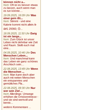
können nicht a...
hsm
:
Oft ist es besser etwas
zu lassen, auch wenn man
es tun könnte....
19.09.2025, 16:09 Uhr
Was
einer gern ißt...
hsm
:
Stimmt - und eine
Kalorie kommt nicht allein.☕
&#1 29360; 🙃...
18.09.2025, 11:50 Uhr
Ewig
ist ein lange...
hsm
:
Zum Glück ist unser
Leben nicht dehnbar wie Zeit
und Raum. Stellt euch mal
eine...
04.09.2025, 10:46 Uhr
Des
Menschen Leben...
hsm
:
Und manchmal kann
das Leben ein ganz schönes
Arschloch sein....
22.08.2025, 13:49 Uhr
Wenn
die Menschen ...
hsm
:
Man kann doch aber
auch mit netten Menschen
ein entspanntes und
gemütliches Pla...
22.08.2025, 09:30 Uhr
Nur
wer sein Ziel ...
hsm
:
Allerdings: Umwege
erhöhen die Ortskenntnisse -
und sie sind wertvoll und
bereic...
weitere Kommentare ...