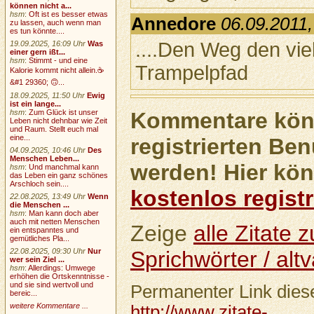
können nicht a...
hsm
:
Oft ist es besser etwas
Annedore
06.09.2011,
zu lassen, auch wenn man
es tun könnte....
....Den Weg den vie
19.09.2025, 16:09 Uhr
Was
einer gern ißt...
hsm
:
Stimmt - und eine
Trampelpfad
Kalorie kommt nicht allein.☕
&#1 29360; 🙃...
18.09.2025, 11:50 Uhr
Ewig
ist ein lange...
Kommentare könn
hsm
:
Zum Glück ist unser
Leben nicht dehnbar wie Zeit
und Raum. Stellt euch mal
eine...
registrierten Ben
04.09.2025, 10:46 Uhr
Des
Menschen Leben...
werden! Hier kön
hsm
:
Und manchmal kann
das Leben ein ganz schönes
Arschloch sein....
kostenlos registr
22.08.2025, 13:49 Uhr
Wenn
die Menschen ...
hsm
:
Man kann doch aber
auch mit netten Menschen
Zeige
alle Zitate
ein entspanntes und
gemütliches Pla...
22.08.2025, 09:30 Uhr
Nur
Sprichwörter / altv
wer sein Ziel ...
hsm
:
Allerdings: Umwege
erhöhen die Ortskenntnisse -
und sie sind wertvoll und
Permanenter Link diese
bereic...
weitere Kommentare ...
http://www.zitate-