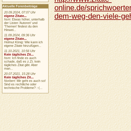
online.de/sprichwoerter
Aktuelle Forenbeiträge
20.09.2024, 07:07 Uhr
dem-weg-den-viele-geh
eigene Zitate...
hsm
: Etwas höher, unterhalb
der Listen 'Autoren' und
'Themen' findest du den
Hinwei...
11.09.2024, 09:36 Uhr
eigene Zitate...
Helmut König
: Wie kann ich
eigene Zitate hinzufügen...
11.10.2021, 10:56 Uhr
Kein tägliches Zit...
hsm
: Ich finde es auch
schade, daß es z.Zt. kein
tägliches Zitat gibt. Aber
man...
20.07.2021, 15:28 Uhr
Kein tägliches Zit...
Norbert
: Mir geht es auch so!
Sind es rechtliche oder
technische Probleme? :-(...