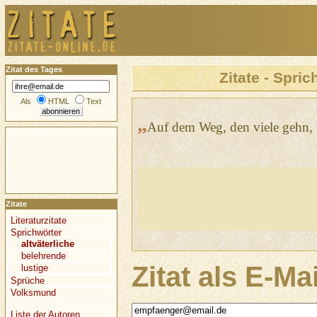
Zitat des Tages
Zitate - Spric
Als
HTML
Text
„
Auf dem Weg, den viele gehn, 
Zitate
Literaturzitate
Sprichwörter
altväterliche
belehrende
Zitat als E-Ma
lustige
Sprüche
Volksmund
Liste der Autoren