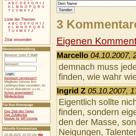
A
B
C
D
E
F
G
H
I
J
K
L
M
N
O
P
Q
R
S
T
U
V
W
X
Y
Z
Liste der Themen
3 Kommentare
A
B
C
D
E
F
G
H
I
J
K
L
M
N
O
P
Q
R
S
T
U
V
W
X
Y
Z
Eigenen Komment
Zitat einsenden
Benutzeranmeldung
Marcello
04.10.2007, 
Benutzer (oder E-Mail):
demnach muss jede
Kennwort:
finden, wie wahr wi
Kennwort vergessen?
Mitglieder können ihre
Lieblingszitate verwalten, im
Ingrid Z
05.10.2007, 1
Forum diskutieren u.v.m. ...
Schon angemeldet?
Mitgliederliste
Eigentlich sollte ni
Für Ihre Homepage
finden, sondern ei
Das Zitat des Tages
Das Zufallszitat
Module für WP/Joomla
den der Masse, so
Aktuelle Kommentare
Neigungen, Talente
25.09.2025, 01:55 Uhr
Wir