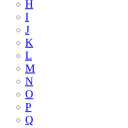
H
I
J
K
L
M
N
O
P
Q