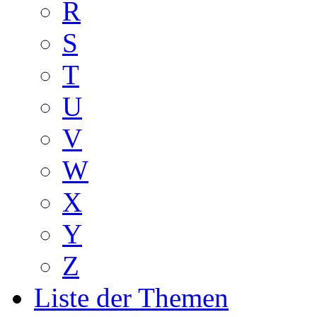
R
S
T
U
V
W
X
Y
Z
Liste der Themen