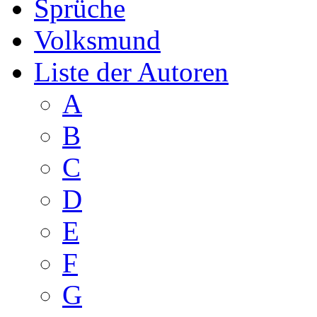
Sprüche
Volksmund
Liste der Autoren
A
B
C
D
E
F
G