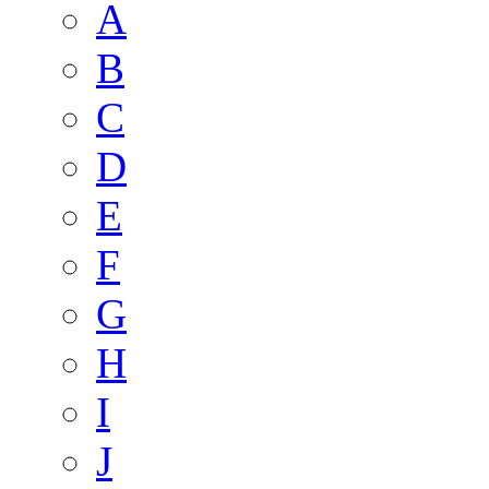
A
B
C
D
E
F
G
H
I
J