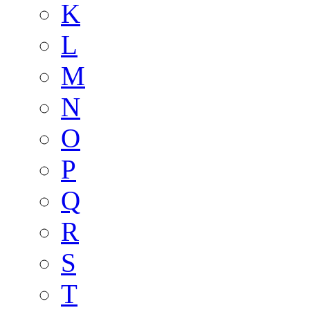
K
L
M
N
O
P
Q
R
S
T