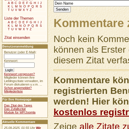
A
B
C
D
E
F
G
H
I
J
K
L
M
N
O
P
Q
R
S
T
U
V
W
X
Y
Z
Liste der Themen
Kommentare z
A
B
C
D
E
F
G
H
I
J
K
L
M
N
O
P
Q
R
S
T
U
V
W
X
Y
Z
Noch kein Kommen
Zitat einsenden
können als Erste
Benutzeranmeldung
Benutzer (oder E-Mail):
diesem Zitat verfa
Kennwort:
Kennwort vergessen?
Kommentare könn
Mitglieder können ihre
Lieblingszitate verwalten, im
Forum diskutieren u.v.m. ...
registrierten Ben
Schon angemeldet?
Mitgliederliste
werden! Hier kön
Für Ihre Homepage
Das Zitat des Tages
kostenlos registr
Das Zufallszitat
Module für WP/Joomla
Aktuelle Kommentare
Zeige
alle Zitate
25.09.2025, 01:55 Uhr
Wir