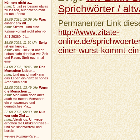
können nicht a...
Sprichwörter / altv
hsm
:
Oft ist es besser etwas
zu lassen, auch wenn man
es tun könnte....
19.09.2025, 16:09 Uhr
Was
Permanenter Link diese
einer gern ißt...
hsm
:
Stimmt - und eine
http://www.zitate-
Kalorie kommt nicht allein.☕
&#1 29360; 🙃...
online.de/sprichwoerter
18.09.2025, 11:50 Uhr
Ewig
ist ein lange...
einer-wurst-kommt-ein
hsm
:
Zum Glück ist unser
Leben nicht dehnbar wie Zeit
und Raum. Stellt euch mal
eine...
04.09.2025, 10:46 Uhr
Des
Menschen Leben...
hsm
:
Und manchmal kann
das Leben ein ganz schönes
Arschloch sein....
22.08.2025, 13:49 Uhr
Wenn
die Menschen ...
hsm
:
Man kann doch aber
auch mit netten Menschen
ein entspanntes und
gemütliches Pla...
22.08.2025, 09:30 Uhr
Nur
wer sein Ziel ...
hsm
:
Allerdings: Umwege
erhöhen die Ortskenntnisse -
und sie sind wertvoll und
bereic...
weitere Kommentare ...