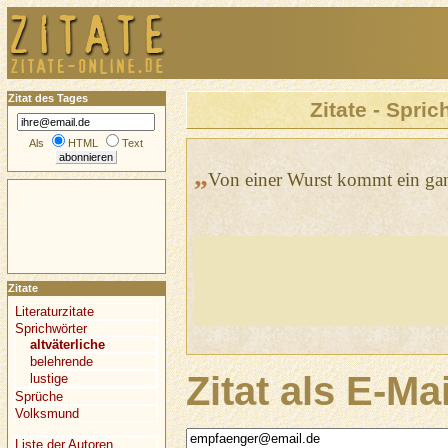
Zitat des Tages
Zitate - Spric
Als
HTML
Text
„
Von einer Wurst kommt ein ga
Zitate
Literaturzitate
Sprichwörter
altväterliche
belehrende
Zitat als E-Ma
lustige
Sprüche
Volksmund
Liste der Autoren