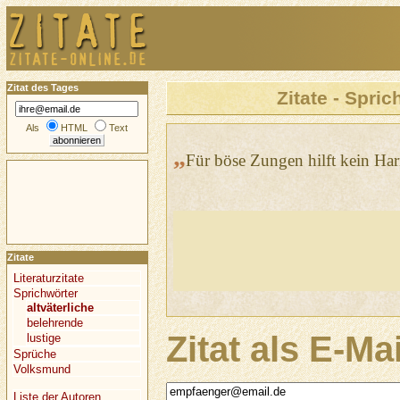
Zitat des Tages
Zitate - Spric
Als
HTML
Text
„
Für böse Zungen hilft kein Har
Zitate
Literaturzitate
Sprichwörter
altväterliche
belehrende
Zitat als E-Ma
lustige
Sprüche
Volksmund
Liste der Autoren