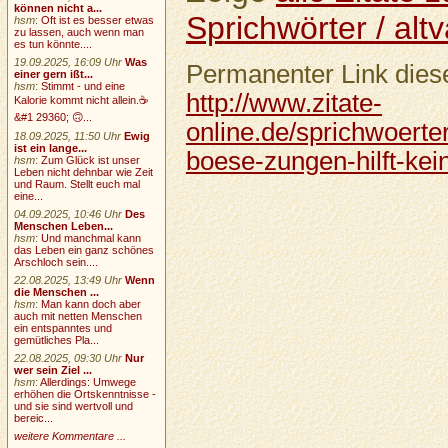
können nicht a...
Sprichwörter / altv
hsm
:
Oft ist es besser etwas
zu lassen, auch wenn man
es tun könnte....
19.09.2025, 16:09 Uhr
Was
Permanenter Link diese
einer gern ißt...
hsm
:
Stimmt - und eine
http://www.zitate-
Kalorie kommt nicht allein.☕
&#1 29360; 🙃...
online.de/sprichwoerter
18.09.2025, 11:50 Uhr
Ewig
ist ein lange...
boese-zungen-hilft-kei
hsm
:
Zum Glück ist unser
Leben nicht dehnbar wie Zeit
und Raum. Stellt euch mal
eine...
04.09.2025, 10:46 Uhr
Des
Menschen Leben...
hsm
:
Und manchmal kann
das Leben ein ganz schönes
Arschloch sein....
22.08.2025, 13:49 Uhr
Wenn
die Menschen ...
hsm
:
Man kann doch aber
auch mit netten Menschen
ein entspanntes und
gemütliches Pla...
22.08.2025, 09:30 Uhr
Nur
wer sein Ziel ...
hsm
:
Allerdings: Umwege
erhöhen die Ortskenntnisse -
und sie sind wertvoll und
bereic...
weitere Kommentare ...