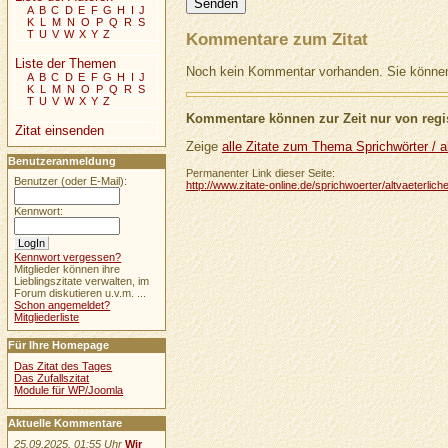
A
B
C
D
E
F
G
H
I
J
K
L
M
N
O
P
Q
R
S
T
U
V
W
X
Y
Z
Kommentare zum Zitat
Liste der Themen
Noch kein Kommentar vorhanden. Sie können 
A
B
C
D
E
F
G
H
I
J
K
L
M
N
O
P
Q
R
S
T
U
V
W
X
Y
Z
Kommentare können zur Zeit nur von regis
Zitat einsenden
Zeige
alle Zitate zum Thema Sprichwörter / al
Benutzeranmeldung
Permanenter Link dieser Seite:
Benutzer (oder E-Mail):
http://www.zitate-online.de/sprichwoerter/altvaeterli
Kennwort:
Kennwort vergessen?
Mitglieder können ihre
Lieblingszitate verwalten, im
Forum diskutieren u.v.m. ...
Schon angemeldet?
Mitgliederliste
Für Ihre Homepage
Das Zitat des Tages
Das Zufallszitat
Module für WP/Joomla
Aktuelle Kommentare
25.09.2025, 01:55 Uhr
Wir