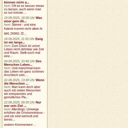
können nicht a...
hsm
:
Oft ist es besser etwas
zu lassen, auch wenn man
es tun könnte....
19.09.2025, 16:09 Uhr
Was
einer gern ißt...
hsm
:
Stimmt - und eine
Kalorie kommt nicht allein.☕
&#1 29360; 🙃...
18.09.2025, 11:50 Uhr
Ewig
ist ein lange...
hsm
:
Zum Glück ist unser
Leben nicht dehnbar wie Zeit
und Raum. Stellt euch mal
eine...
04.09.2025, 10:46 Uhr
Des
Menschen Leben...
hsm
:
Und manchmal kann
das Leben ein ganz schönes
Arschloch sein....
22.08.2025, 13:49 Uhr
Wenn
die Menschen ...
hsm
:
Man kann doch aber
auch mit netten Menschen
ein entspanntes und
gemütliches Pla...
22.08.2025, 09:30 Uhr
Nur
wer sein Ziel ...
hsm
:
Allerdings: Umwege
erhöhen die Ortskenntnisse -
und sie sind wertvoll und
bereic...
weitere Kommentare ...