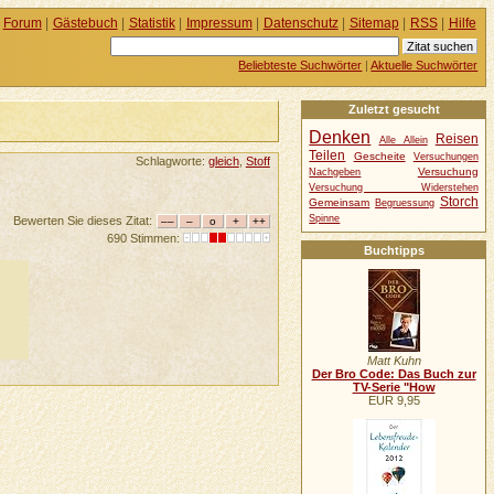
Forum
|
Gästebuch
|
Statistik
|
Impressum
|
Datenschutz
|
Sitemap
|
RSS
|
Hilfe
Beliebteste Suchwörter
|
Aktuelle Suchwörter
Zuletzt gesucht
Denken
Reisen
Alle Allein
Teilen
Gescheite
Versuchungen
Schlagworte:
gleich
,
Stoff
Versuchung
Nachgeben
Versuchung Widerstehen
Storch
Gemeinsam
Begruessung
Spinne
Bewerten Sie dieses Zitat:
690 Stimmen:
Buchtipps
Matt Kuhn
Der Bro Code: Das Buch zur
TV-Serie "How
EUR 9,95