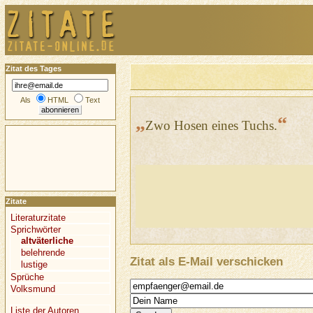
Zitat des Tages
Als
HTML
Text
„
“
Zwo Hosen eines Tuchs.
Zitate
Literaturzitate
Sprichwörter
altväterliche
belehrende
Zitat als E-Mail verschicken
lustige
Sprüche
Volksmund
Liste der Autoren