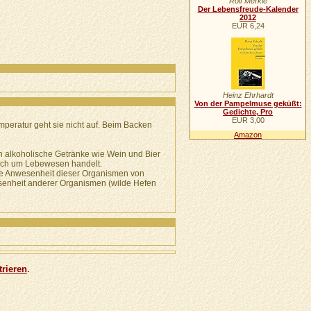
Rolf Merkle
Der Lebensfreude-Kalender
2012
EUR 6,24
Heinz Ehrhardt
Von der Pampelmuse geküßt:
Gedichte, Pro
EUR 3,00
peratur geht sie nicht auf. Beim Backen
Amazon
en alkoholische Getränke wie Wein und Bier
sich um Lebewesen handelt.
 die Anwesenheit dieser Organismen von
wesenheit anderer Organismen (wilde Hefen
trieren
.