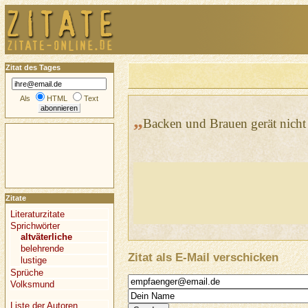
Zitat des Tages
Als
HTML
Text
„
Backen und Brauen gerät nicht 
Zitate
Literaturzitate
Sprichwörter
altväterliche
belehrende
Zitat als E-Mail verschicken
lustige
Sprüche
Volksmund
Liste der Autoren