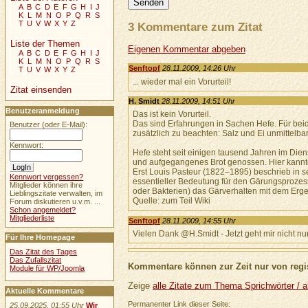
A
B
C
D
E
F
G
H
I
J
K
L
M
N
O
P
Q
R
S
T
U
V
W
X
Y
Z
3 Kommentare zum Zitat
Liste der Themen
Eigenen Kommentar abgeben
A
B
C
D
E
F
G
H
I
J
K
L
M
N
O
P
Q
R
S
Senftopf
28.11.2009, 14:26 Uhr
T
U
V
W
X
Y
Z
... wieder mal ein Vorurteil!
Zitat einsenden
H. Smidt
28.11.2009, 14:51 Uhr
Benutzeranmeldung
Das ist kein Vorurteil.
Das sind Erfahrungen in Sachen Hefe. Für beid
Benutzer (oder E-Mail):
zusätzlich zu beachten: Salz und Ei unmittelba
Kennwort:
Hefe steht seit einigen tausend Jahren im Die
und aufgegangenes Brot genossen. Hier kannt
Erst Louis Pasteur (1822–1895) beschrieb in s
Kennwort vergessen?
essentieller Bedeutung für den Gärungsprozess
Mitglieder können ihre
oder Bakterien) das Gärverhalten mit dem Erge
Lieblingszitate verwalten, im
Quelle: zum Teil Wiki
Forum diskutieren u.v.m. ...
Schon angemeldet?
Mitgliederliste
Senftopf
28.11.2009, 14:55 Uhr
Vielen Dank @H.Smidt - Jetzt geht mir nicht nur
Für Ihre Homepage
Das Zitat des Tages
Das Zufallszitat
Kommentare können zur Zeit nur von regis
Module für WP/Joomla
Zeige
alle Zitate zum Thema Sprichwörter / al
Aktuelle Kommentare
Permanenter Link dieser Seite:
25.09.2025, 01:55 Uhr
Wir