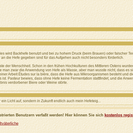
es wird Backhefe benutzt und bei zu hohem Druck (beim Brauen) oder falscher Tem
r an die Hefe gegeben sind für das Aufgehen auch nicht besonders förderlich.
nste der Menschheit. Schon in den frühen Hochkulturen des Mittleren Ostens wurd
e man zwar die Anwendung von Hefe als Masse, aber man wusste nicht, dass es 
einer Arbeit Études sur la bière, dass die Hefe aus Mikroorganismen besteht und
 ist. Pasteur bewies, dass ohne Hefe keine Fermentation stattfindet, und die An
bnis verdorbener Biere oder Weine störte.
 ein Licht auf, sondern in Zukunft endlich auch mein Hefeteig...
trierten Benutzern verfaßt werden! Hier können Sie sich
kostenlos regis
tväterliche