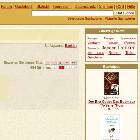
Forum
|
Gästebuch
|
Statistik
|
Impressum
|
Datenschutz
|
Sitemap
|
RSS
|
Hilfe
Beliebteste Suchwörter
|
Aktuelle Suchwörter
Zuletzt gesucht
Knospe
Neugier
Spekulation
Verdacht
Tarnung Wahrheit
Schlagworte:
Backen
Denken
Jaeger
Taeuscht
Reisen
Teilen
Alle Allein
Gescheite
Bewerten Sie dieses Zitat:
Buchtipps
694 Stimmen:
Matt Kuhn
Der Bro Code: Das Buch zur
TV-Serie "How
EUR 9,95