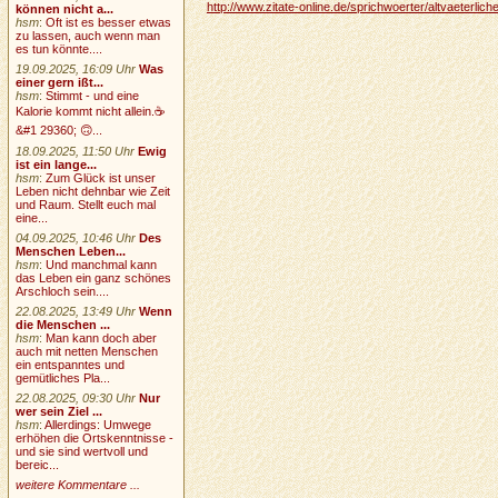
http://www.zitate-online.de/sprichwoerter/altvaeterlic
können nicht a...
hsm
:
Oft ist es besser etwas
zu lassen, auch wenn man
es tun könnte....
19.09.2025, 16:09 Uhr
Was
einer gern ißt...
hsm
:
Stimmt - und eine
Kalorie kommt nicht allein.☕
&#1 29360; 🙃...
18.09.2025, 11:50 Uhr
Ewig
ist ein lange...
hsm
:
Zum Glück ist unser
Leben nicht dehnbar wie Zeit
und Raum. Stellt euch mal
eine...
04.09.2025, 10:46 Uhr
Des
Menschen Leben...
hsm
:
Und manchmal kann
das Leben ein ganz schönes
Arschloch sein....
22.08.2025, 13:49 Uhr
Wenn
die Menschen ...
hsm
:
Man kann doch aber
auch mit netten Menschen
ein entspanntes und
gemütliches Pla...
22.08.2025, 09:30 Uhr
Nur
wer sein Ziel ...
hsm
:
Allerdings: Umwege
erhöhen die Ortskenntnisse -
und sie sind wertvoll und
bereic...
weitere Kommentare ...