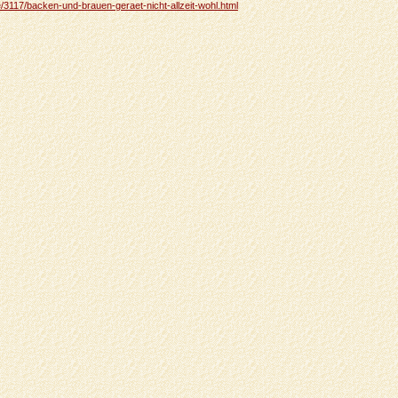
he/3117/backen-und-brauen-geraet-nicht-allzeit-wohl.html