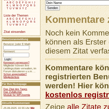
A
B
C
D
E
F
G
H
I
J
K
L
M
N
O
P
Q
R
S
T
U
V
W
X
Y
Z
Liste der Themen
Kommentare z
A
B
C
D
E
F
G
H
I
J
K
L
M
N
O
P
Q
R
S
T
U
V
W
X
Y
Z
Noch kein Kommen
Zitat einsenden
können als Erste
Benutzeranmeldung
Benutzer (oder E-Mail):
diesem Zitat verfa
Kennwort:
Kennwort vergessen?
Kommentare könn
Mitglieder können ihre
Lieblingszitate verwalten, im
Forum diskutieren u.v.m. ...
registrierten Ben
Schon angemeldet?
Mitgliederliste
werden! Hier kön
Für Ihre Homepage
Das Zitat des Tages
kostenlos registr
Das Zufallszitat
Module für WP/Joomla
Aktuelle Kommentare
Zeige
alle Zitate
25.09.2025, 01:55 Uhr
Wir