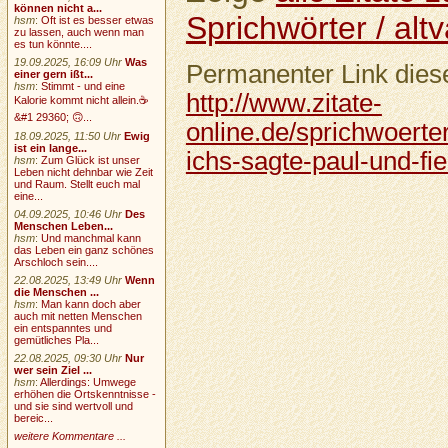
können nicht a...
Sprichwörter / altv
hsm
:
Oft ist es besser etwas
zu lassen, auch wenn man
es tun könnte....
19.09.2025, 16:09 Uhr
Was
Permanenter Link diese
einer gern ißt...
hsm
:
Stimmt - und eine
http://www.zitate-
Kalorie kommt nicht allein.☕
&#1 29360; 🙃...
online.de/sprichwoerter
18.09.2025, 11:50 Uhr
Ewig
ist ein lange...
ichs-sagte-paul-und-fie
hsm
:
Zum Glück ist unser
Leben nicht dehnbar wie Zeit
und Raum. Stellt euch mal
eine...
04.09.2025, 10:46 Uhr
Des
Menschen Leben...
hsm
:
Und manchmal kann
das Leben ein ganz schönes
Arschloch sein....
22.08.2025, 13:49 Uhr
Wenn
die Menschen ...
hsm
:
Man kann doch aber
auch mit netten Menschen
ein entspanntes und
gemütliches Pla...
22.08.2025, 09:30 Uhr
Nur
wer sein Ziel ...
hsm
:
Allerdings: Umwege
erhöhen die Ortskenntnisse -
und sie sind wertvoll und
bereic...
weitere Kommentare ...