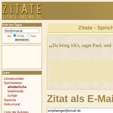
Zitat des Tages
Zitate - Spric
Als
HTML
Text
„
Da bring ich's, sagte Paul, und 
Zitate
Literaturzitate
Sprichwörter
altväterliche
belehrende
Zitat als E-Ma
lustige
Sprüche
Volksmund
Liste der Autoren