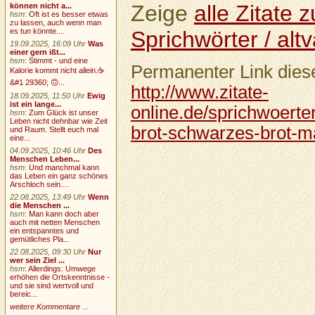
Zeige
alle Zitate
können nicht a...
hsm
:
Oft ist es besser etwas
zu lassen, auch wenn man
Sprichwörter / altv
es tun könnte....
19.09.2025, 16:09 Uhr
Was
einer gern ißt...
hsm
:
Stimmt - und eine
Permanenter Link diese
Kalorie kommt nicht allein.☕
&#1 29360; 🙃...
http://www.zitate-
18.09.2025, 11:50 Uhr
Ewig
ist ein lange...
online.de/sprichwoerter
hsm
:
Zum Glück ist unser
Leben nicht dehnbar wie Zeit
brot-schwarzes-brot-m
und Raum. Stellt euch mal
eine...
04.09.2025, 10:46 Uhr
Des
Menschen Leben...
hsm
:
Und manchmal kann
das Leben ein ganz schönes
Arschloch sein....
22.08.2025, 13:49 Uhr
Wenn
die Menschen ...
hsm
:
Man kann doch aber
auch mit netten Menschen
ein entspanntes und
gemütliches Pla...
22.08.2025, 09:30 Uhr
Nur
wer sein Ziel ...
hsm
:
Allerdings: Umwege
erhöhen die Ortskenntnisse -
und sie sind wertvoll und
bereic...
weitere Kommentare ...