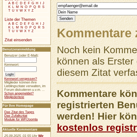
A
B
C
D
E
F
G
H
I
J
K
L
M
N
O
P
Q
R
S
T
U
V
W
X
Y
Z
Liste der Themen
A
B
C
D
E
F
G
H
I
J
K
L
M
N
O
P
Q
R
S
Kommentare z
T
U
V
W
X
Y
Z
Zitat einsenden
Noch kein Kommen
Benutzeranmeldung
Benutzer (oder E-Mail):
können als Erste
Kennwort:
diesem Zitat verfa
Kennwort vergessen?
Mitglieder können ihre
Lieblingszitate verwalten, im
Forum diskutieren u.v.m. ...
Kommentare könn
Schon angemeldet?
Mitgliederliste
registrierten Ben
Für Ihre Homepage
Das Zitat des Tages
werden! Hier kön
Das Zufallszitat
Module für WP/Joomla
kostenlos registr
Aktuelle Kommentare
25.09.2025, 01:55 Uhr
Wir