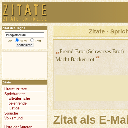
Zitat des Tages
Zitate - Spric
Als
HTML
Text
„
Fremd Brot (Schwarzes Brot)
“
Macht Backen rot.
Zitate
Literaturzitate
Sprichwörter
altväterliche
belehrende
lustige
Sprüche
Zitat als E-Ma
Volksmund
Liste der Autoren