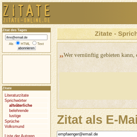
Zitat des Tages
Zitate - Spric
Als
HTML
Text
„
Wer vernünftig gebieten kann, 
Zitate
Literaturzitate
Sprichwörter
altväterliche
belehrende
Zitat als E-Ma
lustige
Sprüche
Volksmund
Liste der Autoren