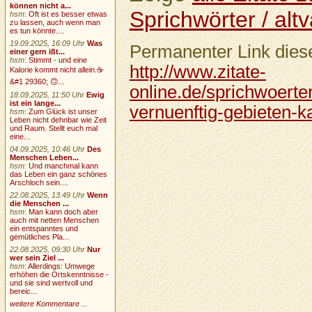
können nicht a...
Sprichwörter / altv
hsm
:
Oft ist es besser etwas
zu lassen, auch wenn man
es tun könnte....
19.09.2025, 16:09 Uhr
Was
Permanenter Link diese
einer gern ißt...
hsm
:
Stimmt - und eine
http://www.zitate-
Kalorie kommt nicht allein.☕
&#1 29360; 🙃...
online.de/sprichwoerter
18.09.2025, 11:50 Uhr
Ewig
ist ein lange...
vernuenftig-gebieten-k
hsm
:
Zum Glück ist unser
Leben nicht dehnbar wie Zeit
und Raum. Stellt euch mal
eine...
04.09.2025, 10:46 Uhr
Des
Menschen Leben...
hsm
:
Und manchmal kann
das Leben ein ganz schönes
Arschloch sein....
22.08.2025, 13:49 Uhr
Wenn
die Menschen ...
hsm
:
Man kann doch aber
auch mit netten Menschen
ein entspanntes und
gemütliches Pla...
22.08.2025, 09:30 Uhr
Nur
wer sein Ziel ...
hsm
:
Allerdings: Umwege
erhöhen die Ortskenntnisse -
und sie sind wertvoll und
bereic...
weitere Kommentare ...