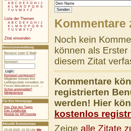
A
B
C
D
E
F
G
H
I
J
K
L
M
N
O
P
Q
R
S
T
U
V
W
X
Y
Z
Liste der Themen
Kommentare z
A
B
C
D
E
F
G
H
I
J
K
L
M
N
O
P
Q
R
S
T
U
V
W
X
Y
Z
Noch kein Kommen
Zitat einsenden
können als Erste
Benutzeranmeldung
Benutzer (oder E-Mail):
diesem Zitat verfa
Kennwort:
Kennwort vergessen?
Kommentare könn
Mitglieder können ihre
Lieblingszitate verwalten, im
Forum diskutieren u.v.m. ...
registrierten Ben
Schon angemeldet?
Mitgliederliste
werden! Hier kön
Für Ihre Homepage
Das Zitat des Tages
kostenlos registr
Das Zufallszitat
Module für WP/Joomla
Aktuelle Kommentare
Zeige
alle Zitate
25.09.2025, 01:55 Uhr
Wir