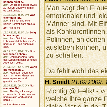
können nicht a...
hsm
:
Oft ist es besser etwas
Man sagt den Fraue
zu lassen, auch wenn man
es tun könnte....
emotionaler und leid
19.09.2025, 16:09 Uhr
Was
einer gern ißt...
hsm
:
Stimmt - und eine
Männer sind. Mit Ei
Kalorie kommt nicht allein.☕
&#1 29360; 🙃...
als Konkurentinnen,
18.09.2025, 11:50 Uhr
Ewig
ist ein lange...
Polinnen, an denen 
hsm
:
Zum Glück ist unser
Leben nicht dehnbar wie Zeit
und Raum. Stellt euch mal
ausleben können, u
eine...
04.09.2025, 10:46 Uhr
Des
zu schaffen.
Menschen Leben...
hsm
:
Und manchmal kann
das Leben ein ganz schönes
Arschloch sein....
22.08.2025, 13:49 Uhr
Wenn
Da fehlt wohl das e
die Menschen ...
hsm
:
Man kann doch aber
auch mit netten Menschen
ein entspanntes und
H. Smidt
21.09.2009, 
gemütliches Pla...
22.08.2025, 09:30 Uhr
Nur
wer sein Ziel ...
Richtig @ Felix! - 
hsm
:
Allerdings: Umwege
erhöhen die Ortskenntnisse -
welche ihre ganze P
und sie sind wertvoll und
bereic...
weitere Kommentare ...
dicke Marie in der 