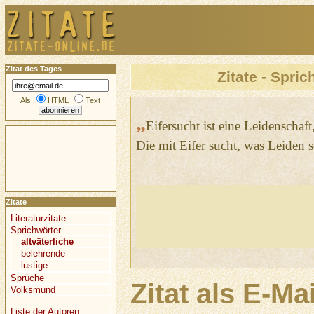
Zitat des Tages
Zitate - Spric
Als
HTML
Text
„
Eifersucht ist eine Leidenschaft
Die mit Eifer sucht, was Leiden s
Zitate
Literaturzitate
Sprichwörter
altväterliche
belehrende
lustige
Sprüche
Zitat als E-Ma
Volksmund
Liste der Autoren