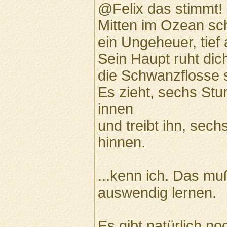
@Felix das stimmt!
Mitten im Ozean sch
ein Ungeheuer, tief
Sein Haupt ruht dic
die Schwanzflosse s
Es zieht, sechs St
innen
und treibt ihn, sec
hinnen.
...kenn ich. Das mu
auswendig lernen.
Es gibt natürlich no