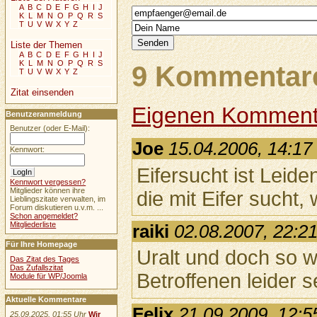
A
B
C
D
E
F
G
H
I
J
K
L
M
N
O
P
Q
R
S
T
U
V
W
X
Y
Z
Liste der Themen
A
B
C
D
E
F
G
H
I
J
K
L
M
N
O
P
Q
R
S
9 Kommentare
T
U
V
W
X
Y
Z
Zitat einsenden
Eigenen Komment
Benutzeranmeldung
Benutzer (oder E-Mail):
Joe
15.04.2006, 14:17
Kennwort:
Eifersucht ist Leide
Kennwort vergessen?
Mitglieder können ihre
die mit Eifer sucht,
Lieblingszitate verwalten, im
Forum diskutieren u.v.m. ...
Schon angemeldet?
Mitgliederliste
raiki
02.08.2007, 22:2
Für Ihre Homepage
Uralt und doch so w
Das Zitat des Tages
Das Zufallszitat
Betroffenen leider 
Module für WP/Joomla
Aktuelle Kommentare
Felix
21.09.2009, 12:5
25.09.2025, 01:55 Uhr
Wir