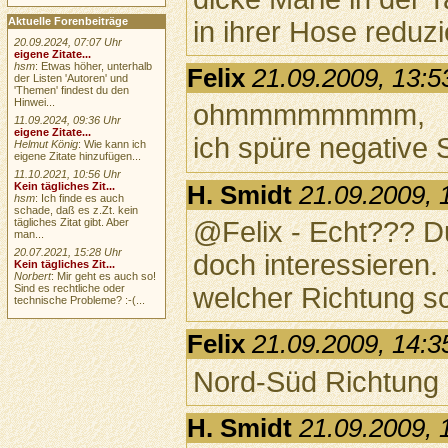
Aktuelle Forenbeiträge
in ihrer Hose reduzi
20.09.2024, 07:07 Uhr
eigene Zitate...
hsm
: Etwas höher, unterhalb
Felix
21.09.2009, 13:5
der Listen 'Autoren' und
'Themen' findest du den
Hinwei...
ohmmmmmmmm,
11.09.2024, 09:36 Uhr
eigene Zitate...
ich spüre negative
Helmut König
: Wie kann ich
eigene Zitate hinzufügen...
11.10.2021, 10:56 Uhr
Kein tägliches Zit...
H. Smidt
21.09.2009, 
hsm
: Ich finde es auch
schade, daß es z.Zt. kein
tägliches Zitat gibt. Aber
@Felix - Echt??? Du
man...
20.07.2021, 15:28 Uhr
doch interessieren.
Kein tägliches Zit...
Norbert
: Mir geht es auch so!
Sind es rechtliche oder
welcher Richtung s
technische Probleme? :-(...
Felix
21.09.2009, 14:3
Nord-Süd Richtung
H. Smidt
21.09.2009, 