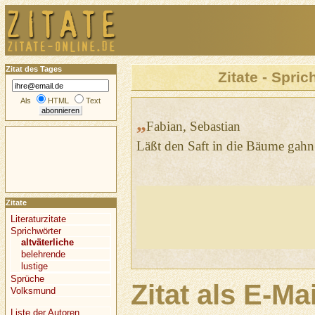
Zitat des Tages
Zitate - Spric
Als
HTML
Text
„
Fabian, Sebastian
Läßt den Saft in die Bäume gahn
Zitate
Literaturzitate
Sprichwörter
altväterliche
belehrende
lustige
Sprüche
Zitat als E-Ma
Volksmund
Liste der Autoren