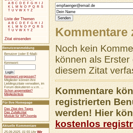
A
B
C
D
E
F
G
H
I
J
K
L
M
N
O
P
Q
R
S
T
U
V
W
X
Y
Z
Liste der Themen
A
B
C
D
E
F
G
H
I
J
K
L
M
N
O
P
Q
R
S
Kommentare z
T
U
V
W
X
Y
Z
Zitat einsenden
Noch kein Kommen
Benutzeranmeldung
Benutzer (oder E-Mail):
können als Erste
Kennwort:
diesem Zitat verfa
Kennwort vergessen?
Mitglieder können ihre
Lieblingszitate verwalten, im
Forum diskutieren u.v.m. ...
Kommentare könn
Schon angemeldet?
Mitgliederliste
registrierten Ben
Für Ihre Homepage
Das Zitat des Tages
werden! Hier kön
Das Zufallszitat
Module für WP/Joomla
kostenlos registr
Aktuelle Kommentare
25.09.2025, 01:55 Uhr
Wir