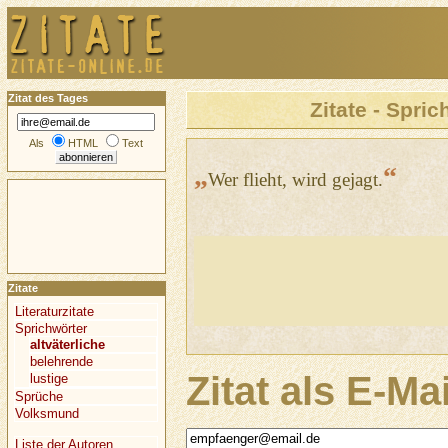
Zitat des Tages
Zitate - Spric
Als
HTML
Text
„
“
Wer flieht, wird gejagt.
Zitate
Literaturzitate
Sprichwörter
altväterliche
belehrende
Zitat als E-Ma
lustige
Sprüche
Volksmund
Liste der Autoren