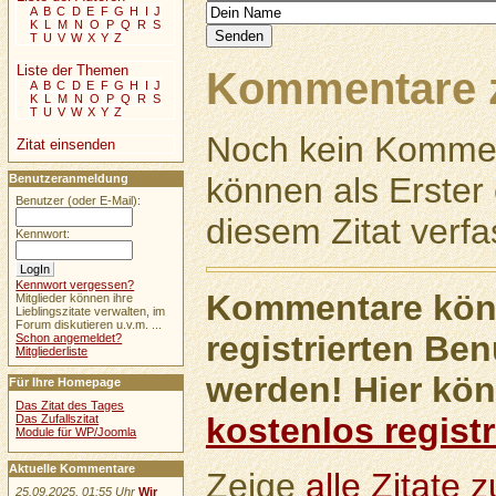
A
B
C
D
E
F
G
H
I
J
K
L
M
N
O
P
Q
R
S
T
U
V
W
X
Y
Z
Liste der Themen
Kommentare z
A
B
C
D
E
F
G
H
I
J
K
L
M
N
O
P
Q
R
S
T
U
V
W
X
Y
Z
Noch kein Kommen
Zitat einsenden
können als Erste
Benutzeranmeldung
Benutzer (oder E-Mail):
diesem Zitat verfa
Kennwort:
Kennwort vergessen?
Kommentare könn
Mitglieder können ihre
Lieblingszitate verwalten, im
Forum diskutieren u.v.m. ...
registrierten Ben
Schon angemeldet?
Mitgliederliste
werden! Hier kön
Für Ihre Homepage
Das Zitat des Tages
kostenlos registr
Das Zufallszitat
Module für WP/Joomla
Aktuelle Kommentare
Zeige
alle Zitate
25.09.2025, 01:55 Uhr
Wir