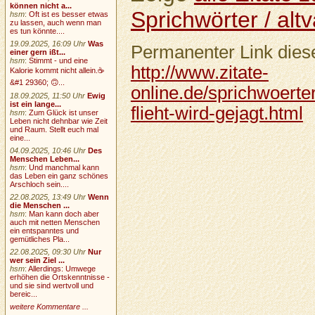
können nicht a...
Sprichwörter / altv
hsm
:
Oft ist es besser etwas
zu lassen, auch wenn man
es tun könnte....
19.09.2025, 16:09 Uhr
Was
Permanenter Link diese
einer gern ißt...
hsm
:
Stimmt - und eine
http://www.zitate-
Kalorie kommt nicht allein.☕
&#1 29360; 🙃...
online.de/sprichwoerter
18.09.2025, 11:50 Uhr
Ewig
ist ein lange...
flieht-wird-gejagt.html
hsm
:
Zum Glück ist unser
Leben nicht dehnbar wie Zeit
und Raum. Stellt euch mal
eine...
04.09.2025, 10:46 Uhr
Des
Menschen Leben...
hsm
:
Und manchmal kann
das Leben ein ganz schönes
Arschloch sein....
22.08.2025, 13:49 Uhr
Wenn
die Menschen ...
hsm
:
Man kann doch aber
auch mit netten Menschen
ein entspanntes und
gemütliches Pla...
22.08.2025, 09:30 Uhr
Nur
wer sein Ziel ...
hsm
:
Allerdings: Umwege
erhöhen die Ortskenntnisse -
und sie sind wertvoll und
bereic...
weitere Kommentare ...