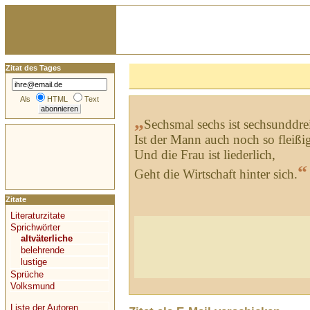
Zitat des Tages
Als
HTML
Text
„
Sechsmal sechs ist sechsunddre
Ist der Mann auch noch so fleißi
Und die Frau ist liederlich,
“
Geht die Wirtschaft hinter sich.
Zitate
Literaturzitate
Sprichwörter
altväterliche
belehrende
lustige
Sprüche
Volksmund
Liste der Autoren