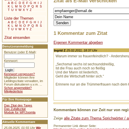
Zitat als E-Mail verschicken
A
B
C
D
E
F
G
H
I
J
K
L
M
N
O
P
Q
R
S
T
U
V
W
X
Y
Z
Liste der Themen
A
B
C
D
E
F
G
H
I
J
K
L
M
N
O
P
Q
R
S
T
U
V
W
X
Y
Z
1 Kommentar zum Zitat
Zitat einsenden
Eigenen Kommentar abgeben
Benutzeranmeldung
Ingrid Z
25.02.2011, 18:37 Uhr
Benutzer (oder E-Mail):
Warum immer so frauenfeindlich? - Andersheru
Kennwort:
„Sechsmal sechs ist sechsunddreißig,
Ist die Frau auch noch so fleißig
Und der Mann ist liederlich,
Kennwort vergessen?
Geht die Wirtschaft hinter sich.“
Mitglieder können ihre
Lieblingszitate verwalten, im
Erinnere nur an die Trümmerfrauen nach dem 
Forum diskutieren u.v.m. ...
Schon angemeldet?
Mitgliederliste
Für Ihre Homepage
Das Zitat des Tages
Das Zufallszitat
Kommentare können zur Zeit nur von regis
Module für WP/Joomla
Zeige
alle Zitate zum Thema Sprichwörter / al
Aktuelle Kommentare
Permanenter Link dieser Seite:
25.09.2025, 01:55 Uhr
Wir