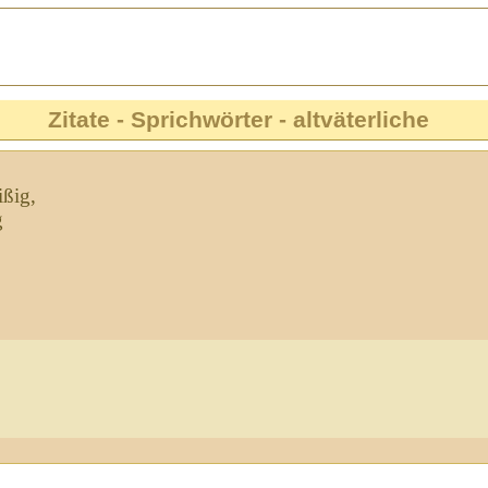
Zitate - Sprichwörter - altväterliche
ißig,
g