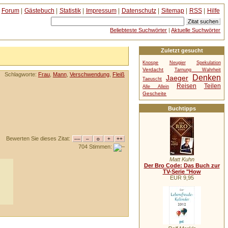
Forum
|
Gästebuch
|
Statistik
|
Impressum
|
Datenschutz
|
Sitemap
|
RSS
|
Hilfe
Beliebteste Suchwörter
|
Aktuelle Suchwörter
Zuletzt gesucht
Knospe
Neugier
Spekulation
Verdacht
Tarnung Wahrheit
Schlagworte:
Frau
,
Mann
,
Verschwendung
,
Fleiß
Denken
Jaeger
Taeuscht
Reisen
Teilen
Alle Allein
Gescheite
Buchtipps
Bewerten Sie dieses Zitat:
704 Stimmen:
Matt Kuhn
Der Bro Code: Das Buch zur
TV-Serie "How
EUR 9,95