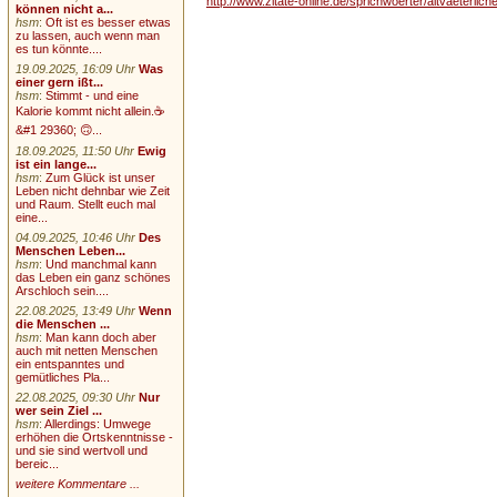
http://www.zitate-online.de/sprichwoerter/altvaeterli
können nicht a...
hsm
:
Oft ist es besser etwas
zu lassen, auch wenn man
es tun könnte....
19.09.2025, 16:09 Uhr
Was
einer gern ißt...
hsm
:
Stimmt - und eine
Kalorie kommt nicht allein.☕
&#1 29360; 🙃...
18.09.2025, 11:50 Uhr
Ewig
ist ein lange...
hsm
:
Zum Glück ist unser
Leben nicht dehnbar wie Zeit
und Raum. Stellt euch mal
eine...
04.09.2025, 10:46 Uhr
Des
Menschen Leben...
hsm
:
Und manchmal kann
das Leben ein ganz schönes
Arschloch sein....
22.08.2025, 13:49 Uhr
Wenn
die Menschen ...
hsm
:
Man kann doch aber
auch mit netten Menschen
ein entspanntes und
gemütliches Pla...
22.08.2025, 09:30 Uhr
Nur
wer sein Ziel ...
hsm
:
Allerdings: Umwege
erhöhen die Ortskenntnisse -
und sie sind wertvoll und
bereic...
weitere Kommentare ...