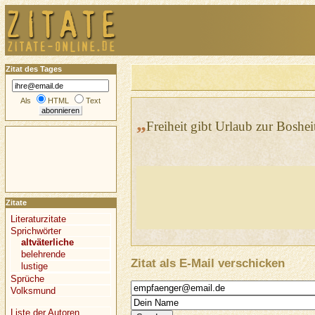
Zitat des Tages
Als
HTML
Text
„
Freiheit gibt Urlaub zur Boshei
Zitate
Literaturzitate
Sprichwörter
altväterliche
belehrende
Zitat als E-Mail verschicken
lustige
Sprüche
Volksmund
Liste der Autoren