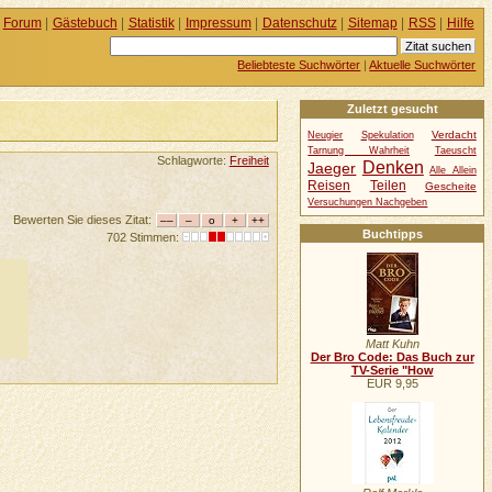
Forum
|
Gästebuch
|
Statistik
|
Impressum
|
Datenschutz
|
Sitemap
|
RSS
|
Hilfe
Beliebteste Suchwörter
|
Aktuelle Suchwörter
Zuletzt gesucht
Verdacht
Neugier
Spekulation
Tarnung Wahrheit
Taeuscht
Schlagworte:
Freiheit
Denken
Jaeger
Alle Allein
Reisen
Teilen
Gescheite
Versuchungen Nachgeben
Bewerten Sie dieses Zitat:
Buchtipps
702 Stimmen:
Matt Kuhn
Der Bro Code: Das Buch zur
TV-Serie "How
EUR 9,95