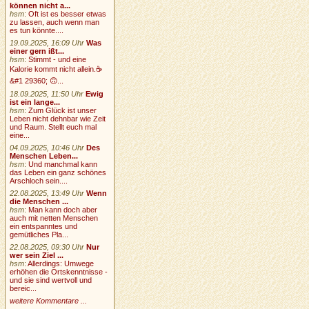
können nicht a...
hsm
:
Oft ist es besser etwas
zu lassen, auch wenn man
es tun könnte....
19.09.2025, 16:09 Uhr
Was
einer gern ißt...
hsm
:
Stimmt - und eine
Kalorie kommt nicht allein.☕
&#1 29360; 🙃...
18.09.2025, 11:50 Uhr
Ewig
ist ein lange...
hsm
:
Zum Glück ist unser
Leben nicht dehnbar wie Zeit
und Raum. Stellt euch mal
eine...
04.09.2025, 10:46 Uhr
Des
Menschen Leben...
hsm
:
Und manchmal kann
das Leben ein ganz schönes
Arschloch sein....
22.08.2025, 13:49 Uhr
Wenn
die Menschen ...
hsm
:
Man kann doch aber
auch mit netten Menschen
ein entspanntes und
gemütliches Pla...
22.08.2025, 09:30 Uhr
Nur
wer sein Ziel ...
hsm
:
Allerdings: Umwege
erhöhen die Ortskenntnisse -
und sie sind wertvoll und
bereic...
weitere Kommentare ...