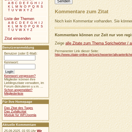
A
B
C
D
E
F
G
H
I
J
K
L
M
N
O
P
Q
R
S
T
U
V
W
X
Y
Z
Kommentare zum Zitat
Liste der Themen
Noch kein Kommentar vorhanden. Sie können 
A
B
C
D
E
F
G
H
I
J
K
L
M
N
O
P
Q
R
S
T
U
V
W
X
Y
Z
Kommentare können zur Zeit nur von regis
Zitat einsenden
Zeige
alle Zitate zum Thema Sprichwörter / al
Benutzeranmeldung
Permanenter Link dieser Seite:
Benutzer (oder E-Mail):
http://www.zitate-online.de/sprichwoerter/altvaeterliche
Kennwort:
Kennwort vergessen?
Mitglieder können ihre
Lieblingszitate verwalten, im
Forum diskutieren u.v.m. ...
Schon angemeldet?
Mitgliederliste
Für Ihre Homepage
Das Zitat des Tages
Das Zufallszitat
Module für WP/Joomla
Aktuelle Kommentare
25.09.2025, 01:55 Uhr
Wir