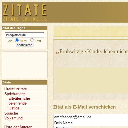
Zitat des Tages
Als
HTML
Text
„
Frühwitzige Kinder leben nicht 
Zitate
Literaturzitate
Sprichwörter
altväterliche
belehrende
Zitat als E-Mail verschicken
lustige
Sprüche
Volksmund
Liste der Autoren