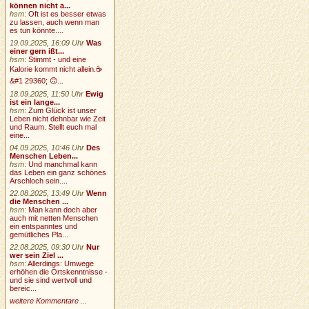
können nicht a...
hsm
:
Oft ist es besser etwas
zu lassen, auch wenn man
es tun könnte....
19.09.2025, 16:09 Uhr
Was
einer gern ißt...
hsm
:
Stimmt - und eine
Kalorie kommt nicht allein.☕
&#1 29360; 🙃...
18.09.2025, 11:50 Uhr
Ewig
ist ein lange...
hsm
:
Zum Glück ist unser
Leben nicht dehnbar wie Zeit
und Raum. Stellt euch mal
eine...
04.09.2025, 10:46 Uhr
Des
Menschen Leben...
hsm
:
Und manchmal kann
das Leben ein ganz schönes
Arschloch sein....
22.08.2025, 13:49 Uhr
Wenn
die Menschen ...
hsm
:
Man kann doch aber
auch mit netten Menschen
ein entspanntes und
gemütliches Pla...
22.08.2025, 09:30 Uhr
Nur
wer sein Ziel ...
hsm
:
Allerdings: Umwege
erhöhen die Ortskenntnisse -
und sie sind wertvoll und
bereic...
weitere Kommentare ...