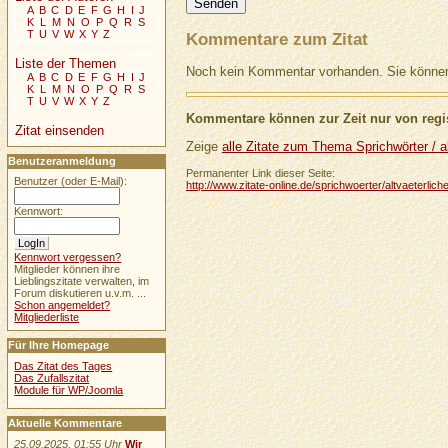
A
B
C
D
E
F
G
H
I
J
K
L
M
N
O
P
Q
R
S
T
U
V
W
X
Y
Z
Kommentare zum Zitat
Liste der Themen
Noch kein Kommentar vorhanden. Sie können 
A
B
C
D
E
F
G
H
I
J
K
L
M
N
O
P
Q
R
S
T
U
V
W
X
Y
Z
Kommentare können zur Zeit nur von regis
Zitat einsenden
Zeige
alle Zitate zum Thema Sprichwörter / al
Benutzeranmeldung
Permanenter Link dieser Seite:
Benutzer (oder E-Mail):
http://www.zitate-online.de/sprichwoerter/altvaeterlic
Kennwort:
Kennwort vergessen?
Mitglieder können ihre
Lieblingszitate verwalten, im
Forum diskutieren u.v.m. ...
Schon angemeldet?
Mitgliederliste
Für Ihre Homepage
Das Zitat des Tages
Das Zufallszitat
Module für WP/Joomla
Aktuelle Kommentare
25.09.2025, 01:55 Uhr
Wir