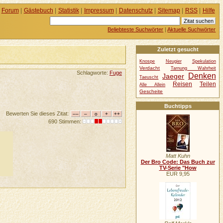
Forum
|
Gästebuch
|
Statistik
|
Impressum
|
Datenschutz
|
Sitemap
|
RSS
|
Hilfe
Beliebteste Suchwörter
|
Aktuelle Suchwörter
Zuletzt gesucht
Knospe
Neugier
Spekulation
Verdacht
Tarnung Wahrheit
Schlagworte:
Fuge
Denken
Jaeger
Taeuscht
Reisen
Teilen
Alle Allein
Gescheite
Buchtipps
Bewerten Sie dieses Zitat:
690 Stimmen:
Matt Kuhn
Der Bro Code: Das Buch zur
TV-Serie "How
EUR 9,95