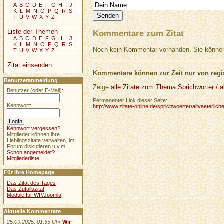
A
B
C
D
E
F
G
H
I
J
K
L
M
N
O
P
Q
R
S
T
U
V
W
X
Y
Z
Liste der Themen
Kommentare zum Zitat
A
B
C
D
E
F
G
H
I
J
K
L
M
N
O
P
Q
R
S
Noch kein Kommentar vorhanden. Sie können 
T
U
V
W
X
Y
Z
Zitat einsenden
Kommentare können zur Zeit nur von regis
Benutzeranmeldung
Zeige
alle Zitate zum Thema Sprichwörter / al
Benutzer (oder E-Mail):
Permanenter Link dieser Seite:
Kennwort:
http://www.zitate-online.de/sprichwoerter/altvaeterli
Kennwort vergessen?
Mitglieder können ihre
Lieblingszitate verwalten, im
Forum diskutieren u.v.m. ...
Schon angemeldet?
Mitgliederliste
Für Ihre Homepage
Das Zitat des Tages
Das Zufallszitat
Module für WP/Joomla
Aktuelle Kommentare
25.09.2025, 01:55 Uhr
Wir