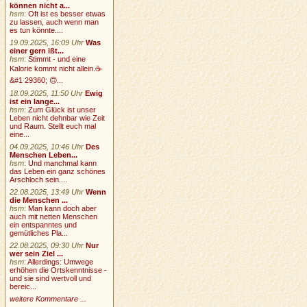
können nicht a...
hsm
:
Oft ist es besser etwas
zu lassen, auch wenn man
es tun könnte....
19.09.2025, 16:09 Uhr
Was
einer gern ißt...
hsm
:
Stimmt - und eine
Kalorie kommt nicht allein.☕
&#1 29360; 🙃...
18.09.2025, 11:50 Uhr
Ewig
ist ein lange...
hsm
:
Zum Glück ist unser
Leben nicht dehnbar wie Zeit
und Raum. Stellt euch mal
eine...
04.09.2025, 10:46 Uhr
Des
Menschen Leben...
hsm
:
Und manchmal kann
das Leben ein ganz schönes
Arschloch sein....
22.08.2025, 13:49 Uhr
Wenn
die Menschen ...
hsm
:
Man kann doch aber
auch mit netten Menschen
ein entspanntes und
gemütliches Pla...
22.08.2025, 09:30 Uhr
Nur
wer sein Ziel ...
hsm
:
Allerdings: Umwege
erhöhen die Ortskenntnisse -
und sie sind wertvoll und
bereic...
weitere Kommentare ...