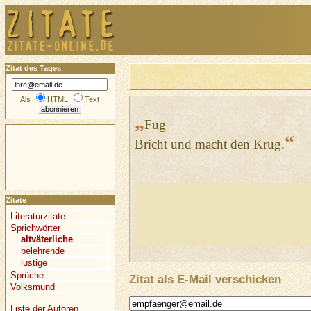
Zitat des Tages
Als
HTML
Text
„
Fug
“
Bricht und macht den Krug.
Zitate
Literaturzitate
Sprichwörter
altväterliche
belehrende
lustige
Sprüche
Zitat als E-Mail verschicken
Volksmund
Liste der Autoren