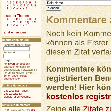
A
B
C
D
E
F
G
H
I
J
K
L
M
N
O
P
Q
R
S
T
U
V
W
X
Y
Z
Liste der Themen
Kommentare z
A
B
C
D
E
F
G
H
I
J
K
L
M
N
O
P
Q
R
S
T
U
V
W
X
Y
Z
Noch kein Kommen
Zitat einsenden
können als Erste
Benutzeranmeldung
Benutzer (oder E-Mail):
diesem Zitat verfa
Kennwort:
Kennwort vergessen?
Kommentare könn
Mitglieder können ihre
Lieblingszitate verwalten, im
Forum diskutieren u.v.m. ...
registrierten Ben
Schon angemeldet?
Mitgliederliste
werden! Hier kön
Für Ihre Homepage
Das Zitat des Tages
kostenlos registr
Das Zufallszitat
Module für WP/Joomla
Aktuelle Kommentare
Zeige
alle Zitate
25.09.2025, 01:55 Uhr
Wir