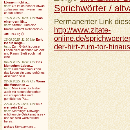
können nicht a...
Sprichwörter / altv
hsm
:
Oft ist es besser etwas
zu lassen, auch wenn man
es tun könnte....
19.09.2025, 16:09 Uhr
Was
Permanenter Link diese
einer gern ißt...
hsm
:
Stimmt - und eine
http://www.zitate-
Kalorie kommt nicht allein.☕
&#1 29360; 🙃...
online.de/sprichwoerter
18.09.2025, 11:50 Uhr
Ewig
ist ein lange...
der-hirt-zum-tor-hinaus
hsm
:
Zum Glück ist unser
Leben nicht dehnbar wie Zeit
und Raum. Stellt euch mal
eine...
04.09.2025, 10:46 Uhr
Des
Menschen Leben...
hsm
:
Und manchmal kann
das Leben ein ganz schönes
Arschloch sein....
22.08.2025, 13:49 Uhr
Wenn
die Menschen ...
hsm
:
Man kann doch aber
auch mit netten Menschen
ein entspanntes und
gemütliches Pla...
22.08.2025, 09:30 Uhr
Nur
wer sein Ziel ...
hsm
:
Allerdings: Umwege
erhöhen die Ortskenntnisse -
und sie sind wertvoll und
bereic...
weitere Kommentare ...