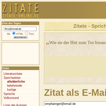
Zitat des Tages
Zitate - Spric
Als
HTML
Text
„
Wie sie der Hirt zum Tor hinaus
Zitate
Literaturzitate
Sprichwörter
altväterliche
belehrende
Zitat als E-Ma
lustige
Sprüche
Volksmund
Liste der Autoren