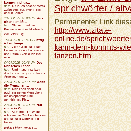
können nicht a...
Sprichwörter / altv
hsm
:
Oft ist es besser etwas
zu lassen, auch wenn man
es tun könnte....
19.09.2025, 16:09 Uhr
Was
Permanenter Link diese
einer gern ißt...
hsm
:
Stimmt - und eine
http://www.zitate-
Kalorie kommt nicht allein.☕
&#1 29360; 🙃...
online.de/sprichwoerter
18.09.2025, 11:50 Uhr
Ewig
ist ein lange...
kann-dem-kommts-wie-
hsm
:
Zum Glück ist unser
Leben nicht dehnbar wie Zeit
tanzen.html
und Raum. Stellt euch mal
eine...
04.09.2025, 10:46 Uhr
Des
Menschen Leben...
hsm
:
Und manchmal kann
das Leben ein ganz schönes
Arschloch sein....
22.08.2025, 13:49 Uhr
Wenn
die Menschen ...
hsm
:
Man kann doch aber
auch mit netten Menschen
ein entspanntes und
gemütliches Pla...
22.08.2025, 09:30 Uhr
Nur
wer sein Ziel ...
hsm
:
Allerdings: Umwege
erhöhen die Ortskenntnisse -
und sie sind wertvoll und
bereic...
weitere Kommentare ...