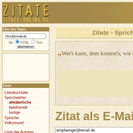
Zitat des Tages
Zitate - Spric
Als
HTML
Text
„
Wer's kann, dem kommt's, wie 
Zitate
Literaturzitate
Sprichwörter
altväterliche
belehrende
Zitat als E-Ma
lustige
Sprüche
Volksmund
Liste der Autoren