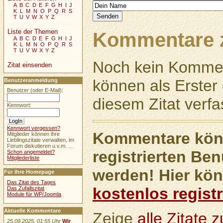
A
B
C
D
E
F
G
H
I
J
K
L
M
N
O
P
Q
R
S
T
U
V
W
X
Y
Z
Liste der Themen
Kommentare z
A
B
C
D
E
F
G
H
I
J
K
L
M
N
O
P
Q
R
S
T
U
V
W
X
Y
Z
Noch kein Kommen
Zitat einsenden
können als Erste
Benutzeranmeldung
Benutzer (oder E-Mail):
diesem Zitat verfa
Kennwort:
Kennwort vergessen?
Kommentare könn
Mitglieder können ihre
Lieblingszitate verwalten, im
Forum diskutieren u.v.m. ...
registrierten Ben
Schon angemeldet?
Mitgliederliste
werden! Hier kön
Für Ihre Homepage
Das Zitat des Tages
kostenlos registr
Das Zufallszitat
Module für WP/Joomla
Aktuelle Kommentare
Zeige
alle Zitate
25.09.2025, 01:55 Uhr
Wir