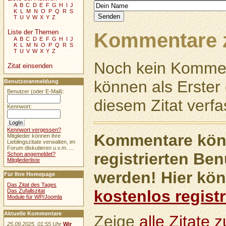
A
B
C
D
E
F
G
H
I
J
K
L
M
N
O
P
Q
R
S
T
U
V
W
X
Y
Z
Liste der Themen
Kommentare z
A
B
C
D
E
F
G
H
I
J
K
L
M
N
O
P
Q
R
S
T
U
V
W
X
Y
Z
Noch kein Kommen
Zitat einsenden
können als Erste
Benutzeranmeldung
Benutzer (oder E-Mail):
diesem Zitat verfa
Kennwort:
Kennwort vergessen?
Kommentare könn
Mitglieder können ihre
Lieblingszitate verwalten, im
Forum diskutieren u.v.m. ...
registrierten Ben
Schon angemeldet?
Mitgliederliste
werden! Hier kön
Für Ihre Homepage
Das Zitat des Tages
kostenlos registr
Das Zufallszitat
Module für WP/Joomla
Aktuelle Kommentare
Zeige
alle Zitate
25.09.2025, 01:55 Uhr
Wir