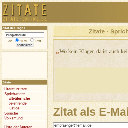
Zitat des Tages
Zitate - Spric
Als
HTML
Text
„
Wo kein Kläger, da ist auch kei
Zitate
Literaturzitate
Sprichwörter
altväterliche
belehrende
Zitat als E-Ma
lustige
Sprüche
Volksmund
Liste der Autoren