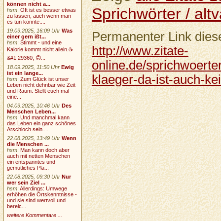
können nicht a...
Sprichwörter / altv
hsm
:
Oft ist es besser etwas
zu lassen, auch wenn man
es tun könnte....
19.09.2025, 16:09 Uhr
Was
Permanenter Link diese
einer gern ißt...
hsm
:
Stimmt - und eine
http://www.zitate-
Kalorie kommt nicht allein.☕
&#1 29360; 🙃...
online.de/sprichwoerter
18.09.2025, 11:50 Uhr
Ewig
ist ein lange...
klaeger-da-ist-auch-kei
hsm
:
Zum Glück ist unser
Leben nicht dehnbar wie Zeit
und Raum. Stellt euch mal
eine...
04.09.2025, 10:46 Uhr
Des
Menschen Leben...
hsm
:
Und manchmal kann
das Leben ein ganz schönes
Arschloch sein....
22.08.2025, 13:49 Uhr
Wenn
die Menschen ...
hsm
:
Man kann doch aber
auch mit netten Menschen
ein entspanntes und
gemütliches Pla...
22.08.2025, 09:30 Uhr
Nur
wer sein Ziel ...
hsm
:
Allerdings: Umwege
erhöhen die Ortskenntnisse -
und sie sind wertvoll und
bereic...
weitere Kommentare ...