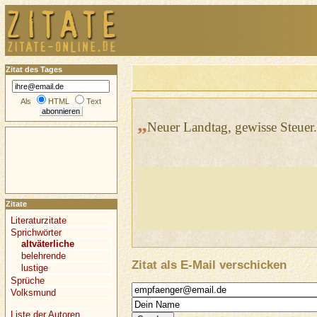
Zitat des Tages
Als
HTML
Text
„
Neuer Landtag, gewisse Steuer.
Zitate
Literaturzitate
Sprichwörter
altväterliche
belehrende
Zitat als E-Mail verschicken
lustige
Sprüche
Volksmund
Liste der Autoren