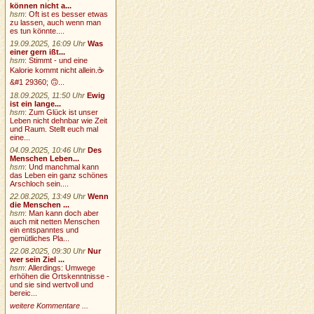
können nicht a...
hsm
:
Oft ist es besser etwas
zu lassen, auch wenn man
es tun könnte....
19.09.2025, 16:09 Uhr
Was
einer gern ißt...
hsm
:
Stimmt - und eine
Kalorie kommt nicht allein.☕
&#1 29360; 🙃...
18.09.2025, 11:50 Uhr
Ewig
ist ein lange...
hsm
:
Zum Glück ist unser
Leben nicht dehnbar wie Zeit
und Raum. Stellt euch mal
eine...
04.09.2025, 10:46 Uhr
Des
Menschen Leben...
hsm
:
Und manchmal kann
das Leben ein ganz schönes
Arschloch sein....
22.08.2025, 13:49 Uhr
Wenn
die Menschen ...
hsm
:
Man kann doch aber
auch mit netten Menschen
ein entspanntes und
gemütliches Pla...
22.08.2025, 09:30 Uhr
Nur
wer sein Ziel ...
hsm
:
Allerdings: Umwege
erhöhen die Ortskenntnisse -
und sie sind wertvoll und
bereic...
weitere Kommentare ...