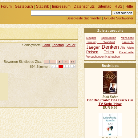
Forum
|
Gästebuch
|
Statistik
|
Impressum
|
Datenschutz
|
Sitemap
|
RSS
|
Hilfe
Beliebteste Suchwörter
|
Aktuelle Suchwörter
Zuletzt gesucht
Verdacht
Neugier
Spekulation
Tarnung Wahrheit
Taeuscht
Schlagworte:
Land
,
Landtag
,
Steuer
Denken
Jaeger
Alle Allein
Reisen
Teilen
Gescheite
Versuchungen Nachgeben
Bewerten Sie dieses Zitat:
Buchtipps
694 Stimmen:
Matt Kuhn
Der Bro Code: Das Buch zur
TV-Serie "How
EUR 9,95