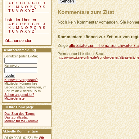
A
B
C
D
E
F
G
H
I
J
K
L
M
N
O
P
Q
R
S
T
U
V
W
X
Y
Z
Kommentare zum Zitat
Liste der Themen
Noch kein Kommentar vorhanden. Sie können 
A
B
C
D
E
F
G
H
I
J
K
L
M
N
O
P
Q
R
S
T
U
V
W
X
Y
Z
Kommentare können zur Zeit nur von regis
Zitat einsenden
Zeige
alle Zitate zum Thema Sprichwörter / al
Benutzeranmeldung
Permanenter Link dieser Seite:
Benutzer (oder E-Mail):
http://www.zitate-online.de/sprichwoerter/altvaeterlic
Kennwort:
Kennwort vergessen?
Mitglieder können ihre
Lieblingszitate verwalten, im
Forum diskutieren u.v.m. ...
Schon angemeldet?
Mitgliederliste
Für Ihre Homepage
Das Zitat des Tages
Das Zufallszitat
Module für WP/Joomla
Aktuelle Kommentare
25.09.2025, 01:55 Uhr
Wir