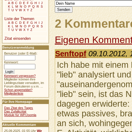
A
B
C
D
E
F
G
H
I
J
K
L
M
N
O
P
Q
R
S
T
U
V
W
X
Y
Z
Liste der Themen
2 Kommentare
A
B
C
D
E
F
G
H
I
J
K
L
M
N
O
P
Q
R
S
T
U
V
W
X
Y
Z
Eigenen Komment
Zitat einsenden
Benutzeranmeldung
Senftopf
09.10.2012, 
Benutzer (oder E-Mail):
Ich habe mit einem
Kennwort:
"lieb" analysiert und
Kennwort vergessen?
Mitglieder können ihre
"auseinandergenomm
Lieblingszitate verwalten, im
Forum diskutieren u.v.m. ...
Schon angemeldet?
"lieb" sein, ist das 
Mitgliederliste
dagegen erwiderte: "
Für Ihre Homepage
Das Zitat des Tages
etwas passives, bra
Das Zufallszitat
Module für WP/Joomla
an sich, wohingegen
Aktuelle Kommentare
25.09.2025, 01:55 Uhr
Wir