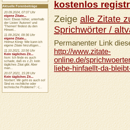
kostenlos registr
Aktuelle Forenbeiträge
20.09.2024, 07:07 Uhr
Zeige
alle Zitate
eigene Zitate...
hsm
: Etwas höher, unterhalb
der Listen 'Autoren' und
'Themen' findest du den
Sprichwörter / altv
Hinwei...
11.09.2024, 09:36 Uhr
eigene Zitate...
Permanenter Link diese
Helmut König
: Wie kann ich
eigene Zitate hinzufügen...
http://www.zitate-
11.10.2021, 10:56 Uhr
Kein tägliches Zit...
hsm
: Ich finde es auch
online.de/sprichwoerter
schade, daß es z.Zt. kein
tägliches Zitat gibt. Aber
liebe-hinfaellt-da-bleib
man...
20.07.2021, 15:28 Uhr
Kein tägliches Zit...
Norbert
: Mir geht es auch so!
Sind es rechtliche oder
technische Probleme? :-(...