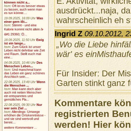
E. Aktivität, wirkl
können nicht a...
hsm
:
Oft ist es besser etwas
ausdrückt...naja, da
zu lassen, auch wenn man
es tun könnte....
wahrscheinlich eh str
19.09.2025, 16:09 Uhr
Was
einer gern ißt...
hsm
:
Stimmt - und eine
Kalorie kommt nicht allein.☕
Ingrid Z
09.10.2012, 2
&#1 29360; 🙃...
18.09.2025, 11:50 Uhr
Ewig
„Wo die Liebe hinfäll
ist ein lange...
hsm
:
Zum Glück ist unser
Leben nicht dehnbar wie Zeit
wär' es einMisthauf
und Raum. Stellt euch mal
eine...
04.09.2025, 10:46 Uhr
Des
Menschen Leben...
hsm
:
Und manchmal kann
Für Insider: Der Mi
das Leben ein ganz schönes
Arschloch sein....
Garten stinkt ganz fü
22.08.2025, 13:49 Uhr
Wenn
die Menschen ...
hsm
:
Man kann doch aber
auch mit netten Menschen
ein entspanntes und
gemütliches Pla...
Kommentare könn
22.08.2025, 09:30 Uhr
Nur
wer sein Ziel ...
registrierten Ben
hsm
:
Allerdings: Umwege
erhöhen die Ortskenntnisse -
und sie sind wertvoll und
werden! Hier kön
bereic...
weitere Kommentare ...