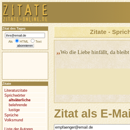
Zitat des Tages
Zitate - Spric
Als
HTML
Text
„
Wo die Liebe hinfällt, da bleibt
Zitate
Literaturzitate
Sprichwörter
altväterliche
belehrende
Zitat als E-Ma
lustige
Sprüche
Volksmund
Liste der Autoren