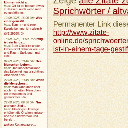
Zeige
alle Zitate
können nicht a...
hsm
:
Oft ist es besser etwas
Sprichwörter / altv
zu lassen, auch wenn man
es tun könnte....
19.09.2025, 16:09 Uhr
Was
einer gern ißt...
Permanenter Link diese
hsm
:
Stimmt - und eine
Kalorie kommt nicht allein.☕
http://www.zitate-
&#1 29360; 🙃...
online.de/sprichwoerter
18.09.2025, 11:50 Uhr
Ewig
ist ein lange...
hsm
:
Zum Glück ist unser
ist-in-einem-tage-gesti
Leben nicht dehnbar wie Zeit
und Raum. Stellt euch mal
eine...
04.09.2025, 10:46 Uhr
Des
Menschen Leben...
hsm
:
Und manchmal kann
das Leben ein ganz schönes
Arschloch sein....
22.08.2025, 13:49 Uhr
Wenn
die Menschen ...
hsm
:
Man kann doch aber
auch mit netten Menschen
ein entspanntes und
gemütliches Pla...
22.08.2025, 09:30 Uhr
Nur
wer sein Ziel ...
hsm
:
Allerdings: Umwege
erhöhen die Ortskenntnisse -
und sie sind wertvoll und
bereic...
weitere Kommentare ...