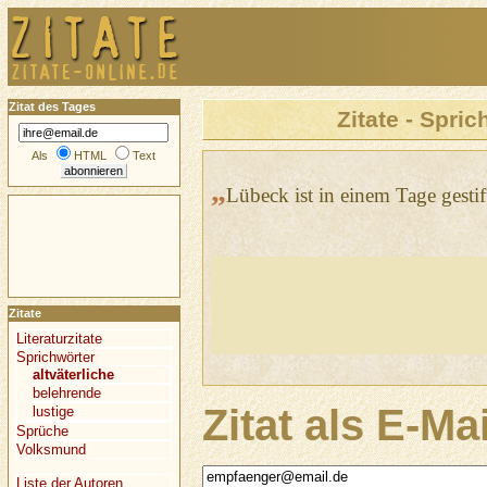
Zitat des Tages
Zitate - Spric
Als
HTML
Text
„
Lübeck ist in einem Tage gestif
Zitate
Literaturzitate
Sprichwörter
altväterliche
belehrende
Zitat als E-Ma
lustige
Sprüche
Volksmund
Liste der Autoren