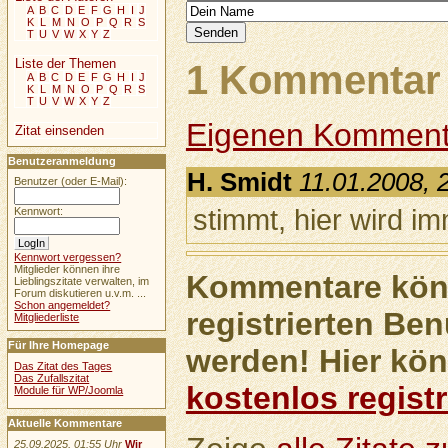
A
B
C
D
E
F
G
H
I
J
K
L
M
N
O
P
Q
R
S
T
U
V
W
X
Y
Z
Liste der Themen
1 Kommentar 
A
B
C
D
E
F
G
H
I
J
K
L
M
N
O
P
Q
R
S
T
U
V
W
X
Y
Z
Eigenen Komment
Zitat einsenden
Benutzeranmeldung
H. Smidt
11.01.2008, 
Benutzer (oder E-Mail):
stimmt, hier wird i
Kennwort:
Kennwort vergessen?
Mitglieder können ihre
Kommentare könn
Lieblingszitate verwalten, im
Forum diskutieren u.v.m. ...
Schon angemeldet?
registrierten Ben
Mitgliederliste
Für Ihre Homepage
werden! Hier kön
Das Zitat des Tages
Das Zufallszitat
kostenlos registr
Module für WP/Joomla
Aktuelle Kommentare
25.09.2025, 01:55 Uhr
Wir