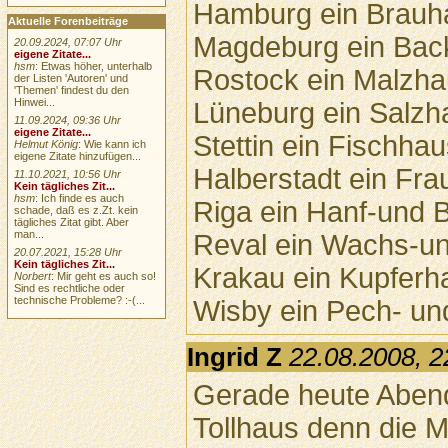
Hamburg ein Brauh
Aktuelle Forenbeiträge
Magdeburg ein Bac
20.09.2024, 07:07 Uhr
eigene Zitate...
hsm
: Etwas höher, unterhalb
Rostock ein Malzha
der Listen 'Autoren' und
'Themen' findest du den
Hinwei...
Lüneburg ein Salzh
11.09.2024, 09:36 Uhr
eigene Zitate...
Stettin ein Fischhau
Helmut König
: Wie kann ich
eigene Zitate hinzufügen...
Halberstadt ein Fr
11.10.2021, 10:56 Uhr
Kein tägliches Zit...
hsm
: Ich finde es auch
Riga ein Hanf-und B
schade, daß es z.Zt. kein
tägliches Zitat gibt. Aber
man...
Reval ein Wachs-u
20.07.2021, 15:28 Uhr
Kein tägliches Zit...
Krakau ein Kupferh
Norbert
: Mir geht es auch so!
Sind es rechtliche oder
technische Probleme? :-(...
Wisby ein Pech- un
Ingrid Z
22.08.2008, 2
Gerade heute Abend 
Tollhaus denn die M