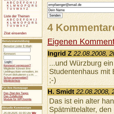
A
B
C
D
E
F
G
H
I
J
K
L
M
N
O
P
Q
R
S
T
U
V
W
X
Y
Z
Liste der Themen
A
B
C
D
E
F
G
H
I
J
K
L
M
N
O
P
Q
R
S
4 Kommentare
T
U
V
W
X
Y
Z
Zitat einsenden
Eigenen Komment
Benutzeranmeldung
Benutzer (oder E-Mail):
Ingrid Z
22.08.2008, 2
Kennwort:
...und Würzburg ei
Kennwort vergessen?
Mitglieder können ihre
Studentenhaus mit 
Lieblingszitate verwalten, im
Forum diskutieren u.v.m. ...
;-)
Schon angemeldet?
Mitgliederliste
Für Ihre Homepage
H. Smidt
22.08.2008, 
Das Zitat des Tages
Das Zufallszitat
Das ist ein alter h
Module für WP/Joomla
Spätmittelalter, den
Aktuelle Kommentare
25.09.2025, 01:55 Uhr
Wir