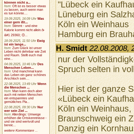
"Lübeck ein Kaufha
können nicht a...
hsm
:
Oft ist es besser etwas
zu lassen, auch wenn man
Lüneburg ein Salzh
es tun könnte....
19.09.2025, 16:09 Uhr
Was
Köln ein Weinhaus
einer gern ißt...
hsm
:
Stimmt - und eine
Kalorie kommt nicht allein.☕
Hamburg ein Brauh
&#1 29360; 🙃...
18.09.2025, 11:50 Uhr
Ewig
ist ein lange...
H. Smidt
22.08.2008, 
hsm
:
Zum Glück ist unser
Leben nicht dehnbar wie Zeit
und Raum. Stellt euch mal
nur der Vollständigk
eine...
04.09.2025, 10:46 Uhr
Des
Spruch selten in vol
Menschen Leben...
hsm
:
Und manchmal kann
das Leben ein ganz schönes
Arschloch sein....
22.08.2025, 13:49 Uhr
Wenn
Hier ist der ganze 
die Menschen ...
hsm
:
Man kann doch aber
auch mit netten Menschen
«Lübeck ein Kaufha
ein entspanntes und
gemütliches Pla...
Köln ein Weinhaus,
22.08.2025, 09:30 Uhr
Nur
wer sein Ziel ...
hsm
:
Allerdings: Umwege
Braunschweig ein 
erhöhen die Ortskenntnisse -
und sie sind wertvoll und
bereic...
Danzig ein Kornhau
weitere Kommentare ...