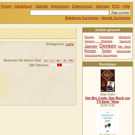
Forum
|
Gästebuch
|
Statistik
|
Impressum
|
Datenschutz
|
Sitemap
|
RSS
|
Hilfe
Beliebteste Suchwörter
|
Aktuelle Suchwörter
Zuletzt gesucht
Verdacht
Neugier
Spekulation
Tarnung Wahrheit
Taeuscht
Schlagworte:
Lump
Denken
Jaeger
Alle Allein
Reisen
Teilen
Gescheite
Versuchungen Nachgeben
Bewerten Sie dieses Zitat:
Buchtipps
689 Stimmen:
Matt Kuhn
Der Bro Code: Das Buch zur
TV-Serie "How
EUR 9,95