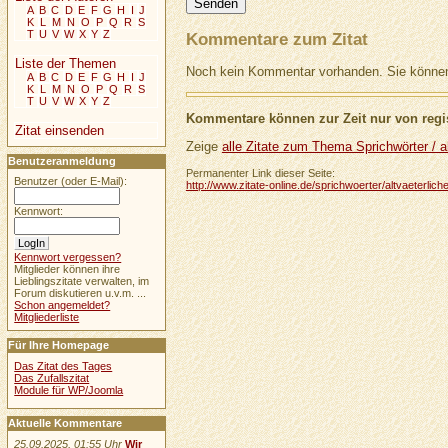
A
B
C
D
E
F
G
H
I
J
K
L
M
N
O
P
Q
R
S
T
U
V
W
X
Y
Z
Kommentare zum Zitat
Liste der Themen
Noch kein Kommentar vorhanden. Sie können 
A
B
C
D
E
F
G
H
I
J
K
L
M
N
O
P
Q
R
S
T
U
V
W
X
Y
Z
Kommentare können zur Zeit nur von regis
Zitat einsenden
Zeige
alle Zitate zum Thema Sprichwörter / al
Benutzeranmeldung
Permanenter Link dieser Seite:
Benutzer (oder E-Mail):
http://www.zitate-online.de/sprichwoerter/altvaeterlich
Kennwort:
Kennwort vergessen?
Mitglieder können ihre
Lieblingszitate verwalten, im
Forum diskutieren u.v.m. ...
Schon angemeldet?
Mitgliederliste
Für Ihre Homepage
Das Zitat des Tages
Das Zufallszitat
Module für WP/Joomla
Aktuelle Kommentare
25.09.2025, 01:55 Uhr
Wir