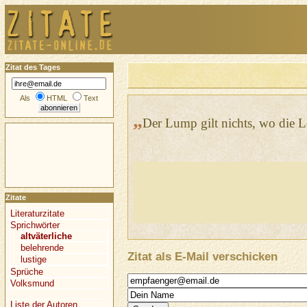
Zitat des Tages
Als
HTML
Text
„
Der Lump gilt nichts, wo die Le
Zitate
Literaturzitate
Sprichwörter
altväterliche
belehrende
Zitat als E-Mail verschicken
lustige
Sprüche
Volksmund
Liste der Autoren