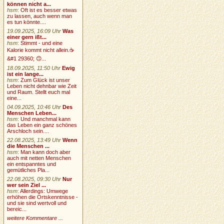
können nicht a...
hsm
:
Oft ist es besser etwas
zu lassen, auch wenn man
es tun könnte....
19.09.2025, 16:09 Uhr
Was
einer gern ißt...
hsm
:
Stimmt - und eine
Kalorie kommt nicht allein.☕
&#1 29360; 🙃...
18.09.2025, 11:50 Uhr
Ewig
ist ein lange...
hsm
:
Zum Glück ist unser
Leben nicht dehnbar wie Zeit
und Raum. Stellt euch mal
eine...
04.09.2025, 10:46 Uhr
Des
Menschen Leben...
hsm
:
Und manchmal kann
das Leben ein ganz schönes
Arschloch sein....
22.08.2025, 13:49 Uhr
Wenn
die Menschen ...
hsm
:
Man kann doch aber
auch mit netten Menschen
ein entspanntes und
gemütliches Pla...
22.08.2025, 09:30 Uhr
Nur
wer sein Ziel ...
hsm
:
Allerdings: Umwege
erhöhen die Ortskenntnisse -
und sie sind wertvoll und
bereic...
weitere Kommentare ...