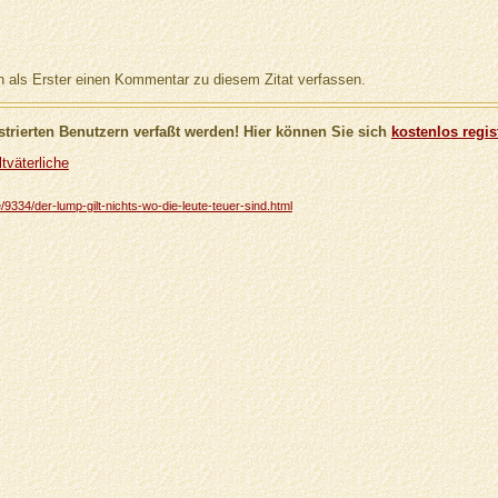
als Erster einen Kommentar zu diesem Zitat verfassen.
trierten Benutzern verfaßt werden! Hier können Sie sich
kostenlos regis
tväterliche
e/9334/der-lump-gilt-nichts-wo-die-leute-teuer-sind.html