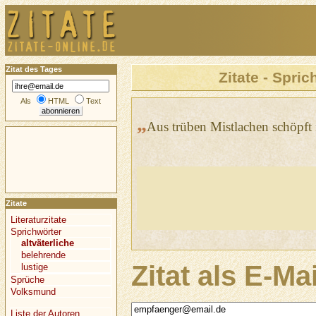
Zitat des Tages
Zitate - Spric
Als
HTML
Text
„
Aus trüben Mistlachen schöpft 
Zitate
Literaturzitate
Sprichwörter
altväterliche
belehrende
Zitat als E-Ma
lustige
Sprüche
Volksmund
Liste der Autoren