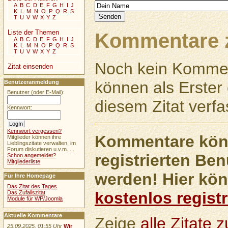
A
B
C
D
E
F
G
H
I
J
K
L
M
N
O
P
Q
R
S
T
U
V
W
X
Y
Z
Liste der Themen
Kommentare z
A
B
C
D
E
F
G
H
I
J
K
L
M
N
O
P
Q
R
S
T
U
V
W
X
Y
Z
Noch kein Kommen
Zitat einsenden
können als Erste
Benutzeranmeldung
Benutzer (oder E-Mail):
diesem Zitat verfa
Kennwort:
Kennwort vergessen?
Kommentare könn
Mitglieder können ihre
Lieblingszitate verwalten, im
Forum diskutieren u.v.m. ...
registrierten Ben
Schon angemeldet?
Mitgliederliste
werden! Hier kön
Für Ihre Homepage
Das Zitat des Tages
kostenlos registr
Das Zufallszitat
Module für WP/Joomla
Aktuelle Kommentare
Zeige
alle Zitate
25.09.2025, 01:55 Uhr
Wir