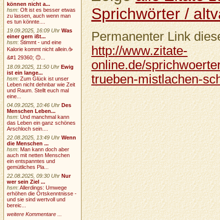
können nicht a...
Sprichwörter / altv
hsm
:
Oft ist es besser etwas
zu lassen, auch wenn man
es tun könnte....
19.09.2025, 16:09 Uhr
Was
Permanenter Link diese
einer gern ißt...
hsm
:
Stimmt - und eine
http://www.zitate-
Kalorie kommt nicht allein.☕
&#1 29360; 🙃...
online.de/sprichwoerter
18.09.2025, 11:50 Uhr
Ewig
ist ein lange...
trueben-mistlachen-sch
hsm
:
Zum Glück ist unser
Leben nicht dehnbar wie Zeit
und Raum. Stellt euch mal
eine...
04.09.2025, 10:46 Uhr
Des
Menschen Leben...
hsm
:
Und manchmal kann
das Leben ein ganz schönes
Arschloch sein....
22.08.2025, 13:49 Uhr
Wenn
die Menschen ...
hsm
:
Man kann doch aber
auch mit netten Menschen
ein entspanntes und
gemütliches Pla...
22.08.2025, 09:30 Uhr
Nur
wer sein Ziel ...
hsm
:
Allerdings: Umwege
erhöhen die Ortskenntnisse -
und sie sind wertvoll und
bereic...
weitere Kommentare ...