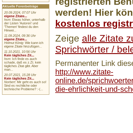
registrierten Ben
Aktuelle Forenbeiträge
werden! Hier kön
20.09.2024, 07:07 Uhr
eigene Zitate...
hsm
: Etwas höher, unterhalb
kostenlos registr
der Listen 'Autoren' und
'Themen' findest du den
Hinwei...
Zeige
alle Zitate
11.09.2024, 09:36 Uhr
eigene Zitate...
Helmut König
: Wie kann ich
Sprichwörter / be
eigene Zitate hinzufügen...
11.10.2021, 10:56 Uhr
Kein tägliches Zit...
hsm
: Ich finde es auch
Permanenter Link diese
schade, daß es z.Zt. kein
tägliches Zitat gibt. Aber
http://www.zitate-
man...
20.07.2021, 15:28 Uhr
online.de/sprichwoerte
Kein tägliches Zit...
Norbert
: Mir geht es auch so!
Sind es rechtliche oder
die-ehrlichkeit-und-sch
technische Probleme? :-(...