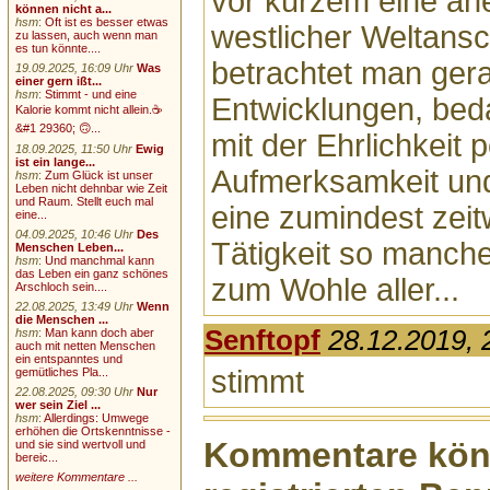
vor kurzem eine a
können nicht a...
hsm
:
Oft ist es besser etwas
westlicher Weltansc
zu lassen, auch wenn man
es tun könnte....
betrachtet man ger
19.09.2025, 16:09 Uhr
Was
einer gern ißt...
hsm
:
Stimmt - und eine
Entwicklungen, beda
Kalorie kommt nicht allein.☕
&#1 29360; 🙃...
mit der Ehrlichkeit
18.09.2025, 11:50 Uhr
Ewig
ist ein lange...
Aufmerksamkeit und
hsm
:
Zum Glück ist unser
Leben nicht dehnbar wie Zeit
und Raum. Stellt euch mal
eine zumindest zeit
eine...
04.09.2025, 10:46 Uhr
Des
Tätigkeit so manche
Menschen Leben...
hsm
:
Und manchmal kann
das Leben ein ganz schönes
zum Wohle aller...
Arschloch sein....
22.08.2025, 13:49 Uhr
Wenn
die Menschen ...
Senftopf
28.12.2019, 
hsm
:
Man kann doch aber
auch mit netten Menschen
ein entspanntes und
stimmt
gemütliches Pla...
22.08.2025, 09:30 Uhr
Nur
wer sein Ziel ...
hsm
:
Allerdings: Umwege
erhöhen die Ortskenntnisse -
Kommentare könn
und sie sind wertvoll und
bereic...
weitere Kommentare ...