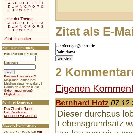
A
B
C
D
E
F
G
H
I
J
K
L
M
N
O
P
Q
R
S
T
U
V
W
X
Y
Z
Liste der Themen
A
B
C
D
E
F
G
H
I
J
K
L
M
N
O
P
Q
R
S
Zitat als E-Ma
T
U
V
W
X
Y
Z
Zitat einsenden
Benutzeranmeldung
Benutzer (oder E-Mail):
Kennwort:
2 Kommentare
Kennwort vergessen?
Mitglieder können ihre
Lieblingszitate verwalten, im
Eigenen Komment
Forum diskutieren u.v.m. ...
Schon angemeldet?
Mitgliederliste
Bernhard Hotz
07.12.
Für Ihre Homepage
Das Zitat des Tages
Dieser durchaus lo
Das Zufallszitat
Module für WP/Joomla
Lebensgrundsatz wa
Aktuelle Kommentare
25.09.2025, 01:55 Uhr
Wir