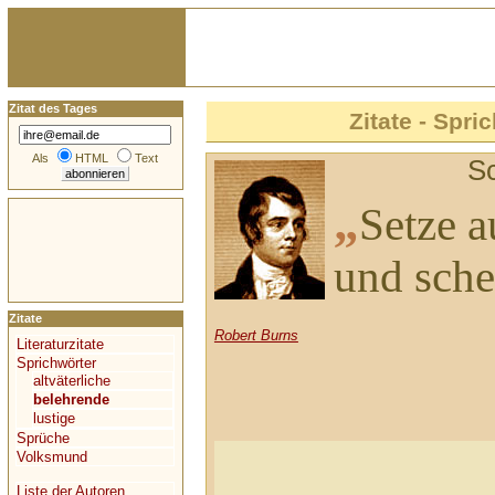
Zitat des Tages
Zitate - Spri
Als
HTML
Text
S
„
Setze a
und sche
Zitate
Robert Burns
Literaturzitate
Sprichwörter
altväterliche
belehrende
lustige
Sprüche
Volksmund
Liste der Autoren