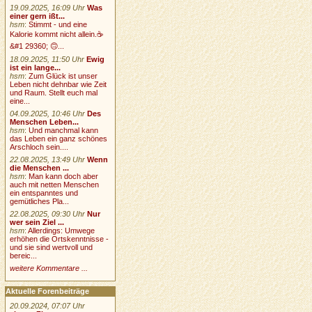
19.09.2025, 16:09 Uhr
Was
einer gern ißt...
hsm
:
Stimmt - und eine
Kalorie kommt nicht allein.☕
&#1 29360; 🙃...
18.09.2025, 11:50 Uhr
Ewig
ist ein lange...
hsm
:
Zum Glück ist unser
Leben nicht dehnbar wie Zeit
und Raum. Stellt euch mal
eine...
04.09.2025, 10:46 Uhr
Des
Menschen Leben...
hsm
:
Und manchmal kann
das Leben ein ganz schönes
Arschloch sein....
22.08.2025, 13:49 Uhr
Wenn
die Menschen ...
hsm
:
Man kann doch aber
auch mit netten Menschen
ein entspanntes und
gemütliches Pla...
22.08.2025, 09:30 Uhr
Nur
wer sein Ziel ...
hsm
:
Allerdings: Umwege
erhöhen die Ortskenntnisse -
und sie sind wertvoll und
bereic...
weitere Kommentare ...
Aktuelle Forenbeiträge
20.09.2024, 07:07 Uhr