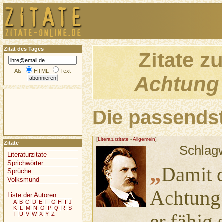
Zitat des Tages
Zitate z
Als
HTML
Text
Achtung
Die passendst
[
Literaturzitate
-
Allgemein
]
Zitate
Schlag
Literaturzitate
Sprichwörter
„
Damit 
Sprüche
Volksmund
Achtung
Liste der Autoren
A
B
C
D
E
F
G
H
I
J
K
L
M
N
O
P
Q
R
S
er fähig 
T
U
V
W
X
Y
Z