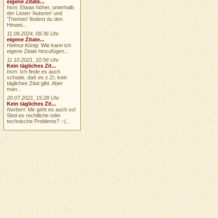
eigene Zitate...
hsm
: Etwas höher, unterhalb
der Listen 'Autoren' und
'Themen' findest du den
Hinwei...
11.09.2024, 09:36 Uhr
eigene Zitate...
Helmut König
: Wie kann ich
eigene Zitate hinzufügen...
11.10.2021, 10:56 Uhr
Kein tägliches Zit...
hsm
: Ich finde es auch
schade, daß es z.Zt. kein
tägliches Zitat gibt. Aber
man...
20.07.2021, 15:28 Uhr
Kein tägliches Zit...
Norbert
: Mir geht es auch so!
Sind es rechtliche oder
technische Probleme? :-(...