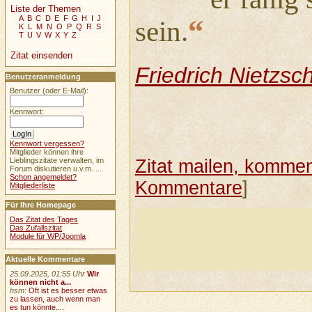
Liste der Themen
“
A
B
C
D
E
F
G
H
I
J
sein.
K
L
M
N
O
P
Q
R
S
T
U
V
W
X
Y
Z
Zitat einsenden
Friedrich Nietzsc
Benutzeranmeldung
Benutzer (oder E-Mail):
Kennwort:
Kennwort vergessen?
Mitglieder können ihre
Zitat mailen, komment
Lieblingszitate verwalten, im
Forum diskutieren u.v.m. ...
Schon angemeldet?
Kommentare
]
Mitgliederliste
Für Ihre Homepage
Das Zitat des Tages
Das Zufallszitat
Module für WP/Joomla
Aktuelle Kommentare
25.09.2025, 01:55 Uhr
Wir
können nicht a...
hsm
:
Oft ist es besser etwas
zu lassen, auch wenn man
es tun könnte....