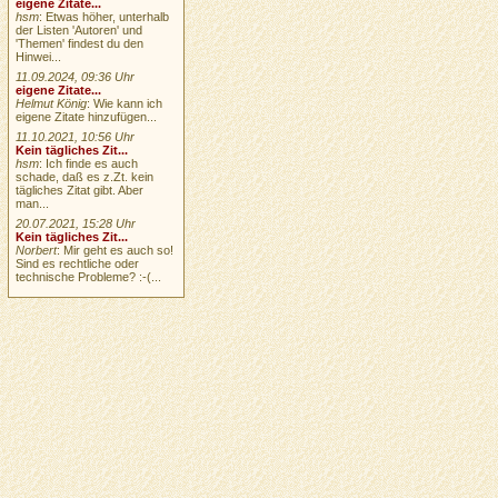
eigene Zitate...
hsm
: Etwas höher, unterhalb
der Listen 'Autoren' und
'Themen' findest du den
Hinwei...
11.09.2024, 09:36 Uhr
eigene Zitate...
Helmut König
: Wie kann ich
eigene Zitate hinzufügen...
11.10.2021, 10:56 Uhr
Kein tägliches Zit...
hsm
: Ich finde es auch
schade, daß es z.Zt. kein
tägliches Zitat gibt. Aber
man...
20.07.2021, 15:28 Uhr
Kein tägliches Zit...
Norbert
: Mir geht es auch so!
Sind es rechtliche oder
technische Probleme? :-(...