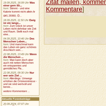
Zitat mailen, komment
19.09.2025, 16:09 Uhr
Was
einer gern ißt...
Kommentare
]
hsm
:
Stimmt - und eine
Kalorie kommt nicht allein.☕
&#1 29360; 🙃...
18.09.2025, 11:50 Uhr
Ewig
ist ein lange...
hsm
:
Zum Glück ist unser
Leben nicht dehnbar wie Zeit
und Raum. Stellt euch mal
eine...
04.09.2025, 10:46 Uhr
Des
Menschen Leben...
hsm
:
Und manchmal kann
das Leben ein ganz schönes
Arschloch sein....
22.08.2025, 13:49 Uhr
Wenn
die Menschen ...
hsm
:
Man kann doch aber
auch mit netten Menschen
ein entspanntes und
gemütliches Pla...
22.08.2025, 09:30 Uhr
Nur
wer sein Ziel ...
hsm
:
Allerdings: Umwege
erhöhen die Ortskenntnisse -
und sie sind wertvoll und
bereic...
weitere Kommentare ...
Aktuelle Forenbeiträge
20.09.2024, 07:07 Uhr