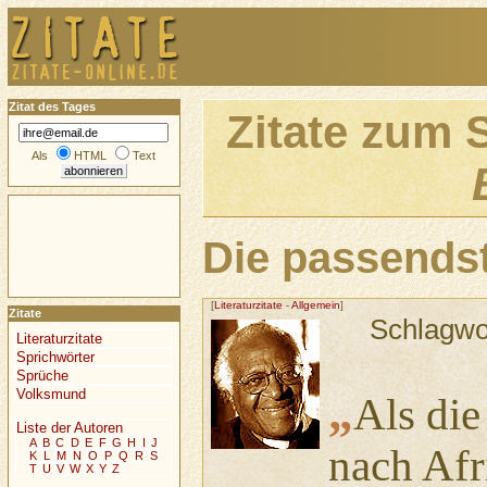
Zitat des Tages
Zitate zum 
Als
HTML
Text
Die passendst
[
Literaturzitate
-
Allgemein
]
Zitate
Schlagwo
Literaturzitate
Sprichwörter
Sprüche
Volksmund
„
Als die
Liste der Autoren
A
B
C
D
E
F
G
H
I
J
nach Afr
K
L
M
N
O
P
Q
R
S
T
U
V
W
X
Y
Z