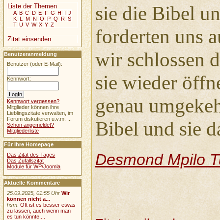
Liste der Themen
sie die Bibel u
A
B
C
D
E
F
G
H
I
J
K
L
M
N
O
P
Q
R
S
T
U
V
W
X
Y
Z
forderten uns a
Zitat einsenden
wir schlossen d
Benutzeranmeldung
Benutzer (oder E-Mail):
sie wieder öffn
Kennwort:
genau umgekehr
Kennwort vergessen?
Mitglieder können ihre
Lieblingszitate verwalten, im
Forum diskutieren u.v.m. ...
Bibel und sie d
Schon angemeldet?
Mitgliederliste
Für Ihre Homepage
Desmond Mpilo T
Das Zitat des Tages
Das Zufallszitat
Module für WP/Joomla
Aktuelle Kommentare
25.09.2025, 01:55 Uhr
Wir
können nicht a...
hsm
:
Oft ist es besser etwas
zu lassen, auch wenn man
es tun könnte....