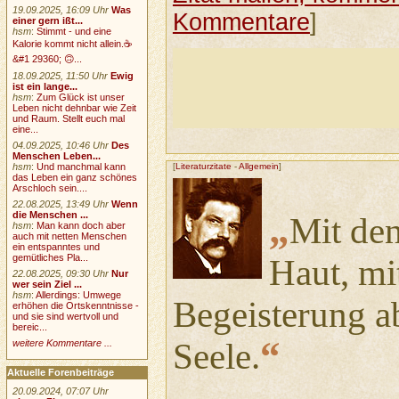
19.09.2025, 16:09 Uhr
Was
Kommentare
]
einer gern ißt...
hsm
:
Stimmt - und eine
Kalorie kommt nicht allein.☕
&#1 29360; 🙃...
18.09.2025, 11:50 Uhr
Ewig
ist ein lange...
hsm
:
Zum Glück ist unser
Leben nicht dehnbar wie Zeit
und Raum. Stellt euch mal
eine...
04.09.2025, 10:46 Uhr
Des
Menschen Leben...
hsm
:
Und manchmal kann
[
Literaturzitate
-
Allgemein
]
das Leben ein ganz schönes
Arschloch sein....
22.08.2025, 13:49 Uhr
Wenn
„
die Menschen ...
Mit den
hsm
:
Man kann doch aber
auch mit netten Menschen
ein entspanntes und
gemütliches Pla...
Haut, mi
22.08.2025, 09:30 Uhr
Nur
wer sein Ziel ...
hsm
:
Allerdings: Umwege
Begeisterung ab
erhöhen die Ortskenntnisse -
und sie sind wertvoll und
bereic...
“
Seele.
weitere Kommentare ...
Aktuelle Forenbeiträge
20.09.2024, 07:07 Uhr