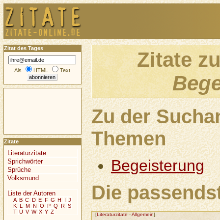
Zitat des Tages
Zitate z
Als
HTML
Text
Bege
Zu der Sucha
Themen
Zitate
Literaturzitate
Begeisterung
Sprichwörter
Sprüche
Volksmund
Die passendst
Liste der Autoren
A
B
C
D
E
F
G
H
I
J
K
L
M
N
O
P
Q
R
S
T
U
V
W
X
Y
Z
[
Literaturzitate
-
Allgemein
]