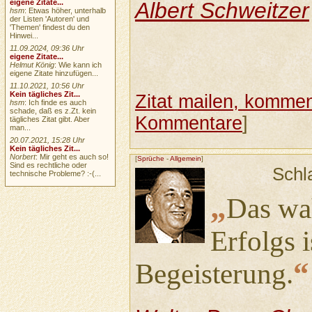
Albert Schweitzer
eigene Zitate...
hsm
: Etwas höher, unterhalb
der Listen 'Autoren' und
'Themen' findest du den
Hinwei...
11.09.2024, 09:36 Uhr
eigene Zitate...
Helmut König
: Wie kann ich
eigene Zitate hinzufügen...
11.10.2021, 10:56 Uhr
Kein tägliches Zit...
Zitat mailen, komment
hsm
: Ich finde es auch
schade, daß es z.Zt. kein
Kommentare
]
tägliches Zitat gibt. Aber
man...
20.07.2021, 15:28 Uhr
Kein tägliches Zit...
Norbert
: Mir geht es auch so!
[
Sprüche
-
Allgemein
]
Sind es rechtliche oder
Schl
technische Probleme? :-(...
„
Das wa
Erfolgs i
“
Begeisterung.