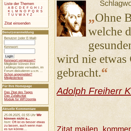
Schlagwo
Liste der Themen
A
B
C
D
E
F
G
H
I
J
K
L
M
N
O
P
Q
R
S
„
Ohne B
T
U
V
W
X
Y
Z
Zitat einsenden
welche d
Benutzeranmeldung
Benutzer (oder E-Mail):
gesunden
Kennwort:
wird nie etwas
Kennwort vergessen?
Mitglieder können ihre
“
Lieblingszitate verwalten, im
gebracht.
Forum diskutieren u.v.m. ...
Schon angemeldet?
Mitgliederliste
Für Ihre Homepage
Adolph Freiherr 
Das Zitat des Tages
Das Zufallszitat
Module für WP/Joomla
Aktuelle Kommentare
25.09.2025, 01:55 Uhr
Wir
können nicht a...
hsm
:
Oft ist es besser etwas
zu lassen, auch wenn man
Zitat mailen, komment
es tun könnte....