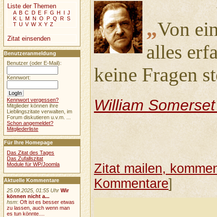
Liste der Themen
A
B
C
D
E
F
G
H
I
J
K
L
M
N
O
P
Q
R
S
„
Von ei
T
U
V
W
X
Y
Z
Zitat einsenden
alles er
Benutzeranmeldung
Benutzer (oder E-Mail):
keine Fragen ste
Kennwort:
William Somerse
Kennwort vergessen?
Mitglieder können ihre
Lieblingszitate verwalten, im
Forum diskutieren u.v.m. ...
Schon angemeldet?
Mitgliederliste
Für Ihre Homepage
Das Zitat des Tages
Das Zufallszitat
Module für WP/Joomla
Zitat mailen, komment
Kommentare
]
Aktuelle Kommentare
25.09.2025, 01:55 Uhr
Wir
können nicht a...
hsm
:
Oft ist es besser etwas
zu lassen, auch wenn man
es tun könnte....