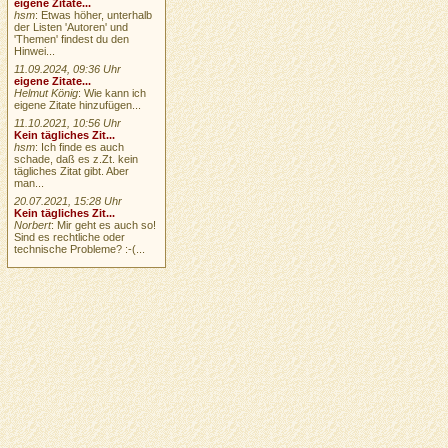
eigene Zitate...
hsm
: Etwas höher, unterhalb
der Listen 'Autoren' und
'Themen' findest du den
Hinwei...
11.09.2024, 09:36 Uhr
eigene Zitate...
Helmut König
: Wie kann ich
eigene Zitate hinzufügen...
11.10.2021, 10:56 Uhr
Kein tägliches Zit...
hsm
: Ich finde es auch
schade, daß es z.Zt. kein
tägliches Zitat gibt. Aber
man...
20.07.2021, 15:28 Uhr
Kein tägliches Zit...
Norbert
: Mir geht es auch so!
Sind es rechtliche oder
technische Probleme? :-(...