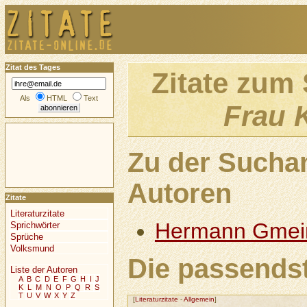
Zitat des Tages
Zitate zum
Als
HTML
Text
Frau 
Zu der Sucha
Autoren
Zitate
Literaturzitate
Hermann Gmei
Sprichwörter
Sprüche
Volksmund
Die passendst
Liste der Autoren
A
B
C
D
E
F
G
H
I
J
K
L
M
N
O
P
Q
R
S
T
U
V
W
X
Y
Z
[
Literaturzitate
-
Allgemein
]