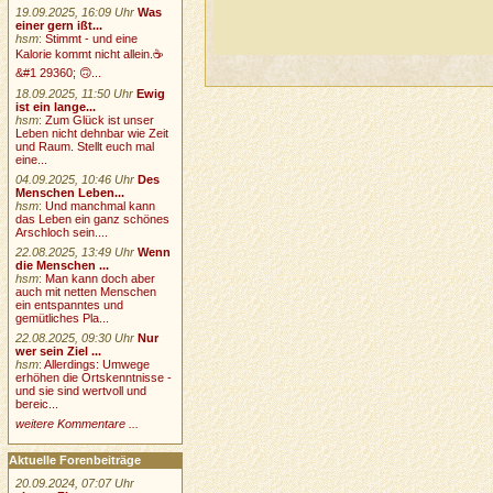
19.09.2025, 16:09 Uhr
Was
einer gern ißt...
hsm
:
Stimmt - und eine
Kalorie kommt nicht allein.☕
&#1 29360; 🙃...
18.09.2025, 11:50 Uhr
Ewig
ist ein lange...
hsm
:
Zum Glück ist unser
Leben nicht dehnbar wie Zeit
und Raum. Stellt euch mal
eine...
04.09.2025, 10:46 Uhr
Des
Menschen Leben...
hsm
:
Und manchmal kann
das Leben ein ganz schönes
Arschloch sein....
22.08.2025, 13:49 Uhr
Wenn
die Menschen ...
hsm
:
Man kann doch aber
auch mit netten Menschen
ein entspanntes und
gemütliches Pla...
22.08.2025, 09:30 Uhr
Nur
wer sein Ziel ...
hsm
:
Allerdings: Umwege
erhöhen die Ortskenntnisse -
und sie sind wertvoll und
bereic...
weitere Kommentare ...
Aktuelle Forenbeiträge
20.09.2024, 07:07 Uhr