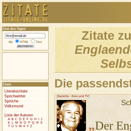
Zitat des Tages
Zitate z
Als
HTML
Text
Englaend
Selb
Die passendst
Zitate
Literaturzitate
Sprichwörter
[
Sprüche
-
Kino und TV
]
Sc
Sprüche
Volksmund
Liste der Autoren
A
B
C
D
E
F
G
H
I
J
„
Der Eng
K
L
M
N
O
P
Q
R
S
T
U
V
W
X
Y
Z