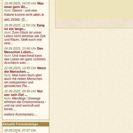
19.09.2025, 16:09 Uhr
Was
einer gern ißt...
hsm
:
Stimmt - und eine
Kalorie kommt nicht allein.☕
&#1 29360; 🙃...
18.09.2025, 11:50 Uhr
Ewig
ist ein lange...
hsm
:
Zum Glück ist unser
Leben nicht dehnbar wie Zeit
und Raum. Stellt euch mal
eine...
04.09.2025, 10:46 Uhr
Des
Menschen Leben...
hsm
:
Und manchmal kann
das Leben ein ganz schönes
Arschloch sein....
22.08.2025, 13:49 Uhr
Wenn
die Menschen ...
hsm
:
Man kann doch aber
auch mit netten Menschen
ein entspanntes und
gemütliches Pla...
22.08.2025, 09:30 Uhr
Nur
wer sein Ziel ...
hsm
:
Allerdings: Umwege
erhöhen die Ortskenntnisse -
und sie sind wertvoll und
bereic...
weitere Kommentare ...
Aktuelle Forenbeiträge
20.09.2024, 07:07 Uhr