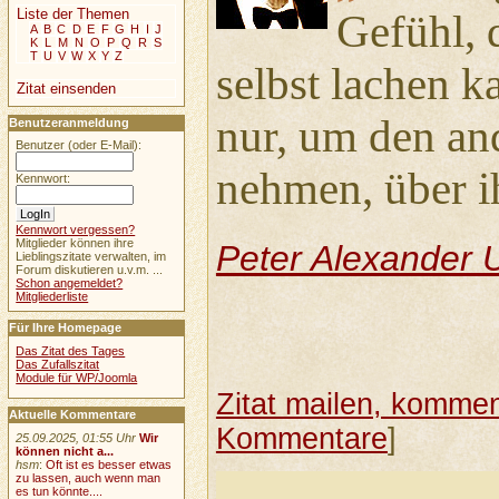
Liste der Themen
Gefühl, 
A
B
C
D
E
F
G
H
I
J
K
L
M
N
O
P
Q
R
S
T
U
V
W
X
Y
Z
selbst lachen k
Zitat einsenden
nur, um den an
Benutzeranmeldung
Benutzer (oder E-Mail):
nehmen, über i
Kennwort:
Kennwort vergessen?
Mitglieder können ihre
Peter Alexander 
Lieblingszitate verwalten, im
Forum diskutieren u.v.m. ...
Schon angemeldet?
Mitgliederliste
Für Ihre Homepage
Das Zitat des Tages
Das Zufallszitat
Module für WP/Joomla
Zitat mailen, komment
Aktuelle Kommentare
Kommentare
]
25.09.2025, 01:55 Uhr
Wir
können nicht a...
hsm
:
Oft ist es besser etwas
zu lassen, auch wenn man
es tun könnte....