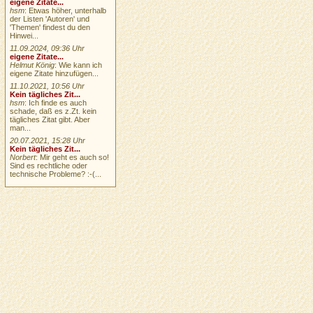
eigene Zitate...
hsm
: Etwas höher, unterhalb
der Listen 'Autoren' und
'Themen' findest du den
Hinwei...
11.09.2024, 09:36 Uhr
eigene Zitate...
Helmut König
: Wie kann ich
eigene Zitate hinzufügen...
11.10.2021, 10:56 Uhr
Kein tägliches Zit...
hsm
: Ich finde es auch
schade, daß es z.Zt. kein
tägliches Zitat gibt. Aber
man...
20.07.2021, 15:28 Uhr
Kein tägliches Zit...
Norbert
: Mir geht es auch so!
Sind es rechtliche oder
technische Probleme? :-(...