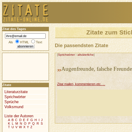
Zitat des Tages
Zitate zum Sti
Als
HTML
Text
Die passendsten Zitate
[
Sprichwörter
-
altväterliche
]
„
Augenfreunde, falsche Freunde
Zitat mailen, kommentieren etc. ...
Zitate
Literaturzitate
Sprichwörter
Sprüche
Volksmund
Liste der Autoren
A
B
C
D
E
F
G
H
I
J
K
L
M
N
O
P
Q
R
S
T
U
V
W
X
Y
Z