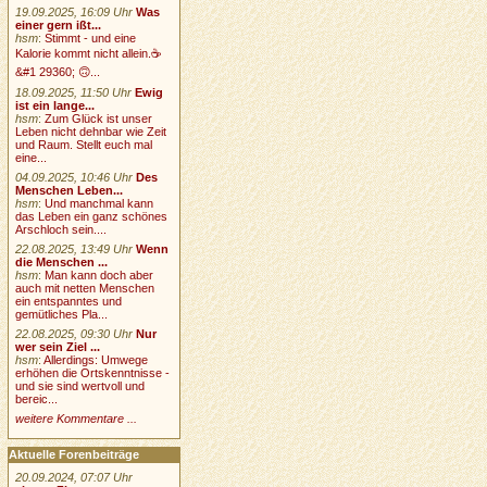
19.09.2025, 16:09 Uhr
Was
einer gern ißt...
hsm
:
Stimmt - und eine
Kalorie kommt nicht allein.☕
&#1 29360; 🙃...
18.09.2025, 11:50 Uhr
Ewig
ist ein lange...
hsm
:
Zum Glück ist unser
Leben nicht dehnbar wie Zeit
und Raum. Stellt euch mal
eine...
04.09.2025, 10:46 Uhr
Des
Menschen Leben...
hsm
:
Und manchmal kann
das Leben ein ganz schönes
Arschloch sein....
22.08.2025, 13:49 Uhr
Wenn
die Menschen ...
hsm
:
Man kann doch aber
auch mit netten Menschen
ein entspanntes und
gemütliches Pla...
22.08.2025, 09:30 Uhr
Nur
wer sein Ziel ...
hsm
:
Allerdings: Umwege
erhöhen die Ortskenntnisse -
und sie sind wertvoll und
bereic...
weitere Kommentare ...
Aktuelle Forenbeiträge
20.09.2024, 07:07 Uhr