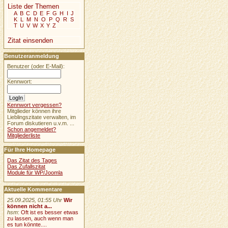
Liste der Themen
A
B
C
D
E
F
G
H
I
J
K
L
M
N
O
P
Q
R
S
T
U
V
W
X
Y
Z
Zitat einsenden
Benutzeranmeldung
Benutzer (oder E-Mail):
Kennwort:
Kennwort vergessen?
Mitglieder können ihre
Lieblingszitate verwalten, im
Forum diskutieren u.v.m. ...
Schon angemeldet?
Mitgliederliste
Für Ihre Homepage
Das Zitat des Tages
Das Zufallszitat
Module für WP/Joomla
Aktuelle Kommentare
25.09.2025, 01:55 Uhr
Wir
können nicht a...
hsm
:
Oft ist es besser etwas
zu lassen, auch wenn man
es tun könnte....