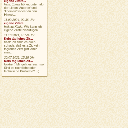
eigene Zitate...
hsm
: Etwas höher, unterhalb
der Listen 'Autoren' und
'Themen' findest du den
Hinwei...
11.09.2024, 09:36 Uhr
eigene Zitate...
Helmut König
: Wie kann ich
eigene Zitate hinzufügen...
11.10.2021, 10:56 Uhr
Kein tägliches Zit...
hsm
: Ich finde es auch
schade, daß es z.Zt. kein
tägliches Zitat gibt. Aber
man...
20.07.2021, 15:28 Uhr
Kein tägliches Zit...
Norbert
: Mir geht es auch so!
Sind es rechtliche oder
technische Probleme? :-(...