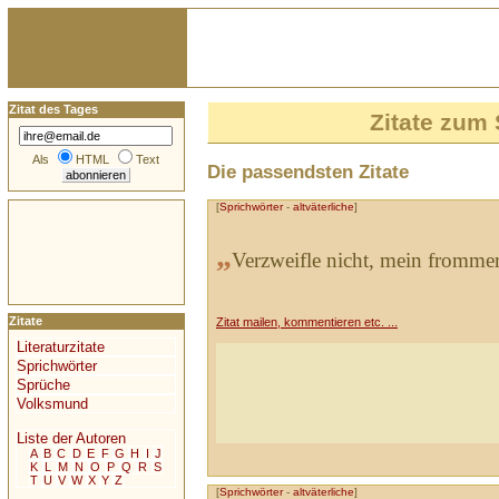
Zitat des Tages
Zitate zum
Als
HTML
Text
Die passendsten Zitate
[
Sprichwörter
-
altväterliche
]
„
Verzweifle nicht, mein frommer
Zitate
Zitat mailen, kommentieren etc. ...
Literaturzitate
Sprichwörter
Sprüche
Volksmund
Liste der Autoren
A
B
C
D
E
F
G
H
I
J
K
L
M
N
O
P
Q
R
S
T
U
V
W
X
Y
Z
[
Sprichwörter
-
altväterliche
]