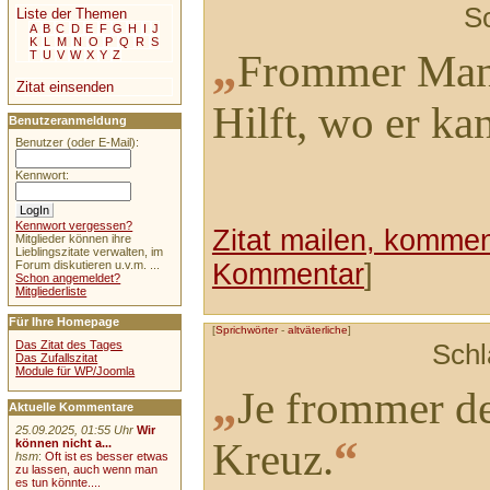
S
Liste der Themen
A
B
C
D
E
F
G
H
I
J
K
L
M
N
O
P
Q
R
S
„
Frommer Ma
T
U
V
W
X
Y
Z
Zitat einsenden
Hilft, wo er ka
Benutzeranmeldung
Benutzer (oder E-Mail):
Kennwort:
Kennwort vergessen?
Zitat mailen, komment
Mitglieder können ihre
Lieblingszitate verwalten, im
Kommentar
]
Forum diskutieren u.v.m. ...
Schon angemeldet?
Mitgliederliste
Für Ihre Homepage
[
Sprichwörter
-
altväterliche
]
Das Zitat des Tages
Schl
Das Zufallszitat
Module für WP/Joomla
„
Je frommer de
Aktuelle Kommentare
25.09.2025, 01:55 Uhr
Wir
“
Kreuz.
können nicht a...
hsm
:
Oft ist es besser etwas
zu lassen, auch wenn man
es tun könnte....