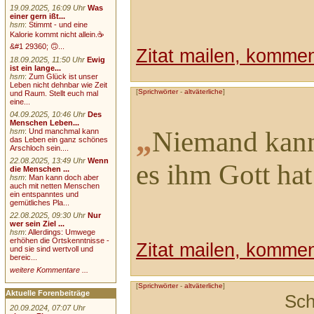
19.09.2025, 16:09 Uhr
Was
einer gern ißt...
hsm
:
Stimmt - und eine
Kalorie kommt nicht allein.☕
&#1 29360; 🙃...
Zitat mailen, komment
18.09.2025, 11:50 Uhr
Ewig
ist ein lange...
hsm
:
Zum Glück ist unser
Leben nicht dehnbar wie Zeit
[
Sprichwörter
-
altväterliche
]
und Raum. Stellt euch mal
eine...
04.09.2025, 10:46 Uhr
Des
Menschen Leben...
„
Niemand kann
hsm
:
Und manchmal kann
das Leben ein ganz schönes
Arschloch sein....
22.08.2025, 13:49 Uhr
Wenn
es ihm Gott ha
die Menschen ...
hsm
:
Man kann doch aber
auch mit netten Menschen
ein entspanntes und
gemütliches Pla...
22.08.2025, 09:30 Uhr
Nur
wer sein Ziel ...
hsm
:
Allerdings: Umwege
erhöhen die Ortskenntnisse -
Zitat mailen, komment
und sie sind wertvoll und
bereic...
weitere Kommentare ...
[
Sprichwörter
-
altväterliche
]
Aktuelle Forenbeiträge
Sch
20.09.2024, 07:07 Uhr