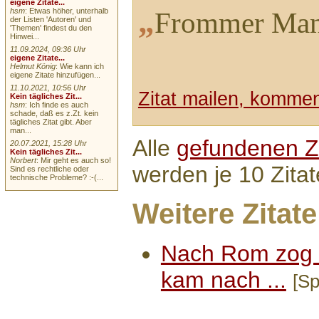
eigene Zitate...
„
hsm
: Etwas höher, unterhalb
Frommer Man
der Listen 'Autoren' und
'Themen' findest du den
Hinwei...
11.09.2024, 09:36 Uhr
eigene Zitate...
Helmut König
: Wie kann ich
eigene Zitate hinzufügen...
11.10.2021, 10:56 Uhr
Zitat mailen, komment
Kein tägliches Zit...
hsm
: Ich finde es auch
schade, daß es z.Zt. kein
tägliches Zitat gibt. Aber
man...
Alle
gefundenen Zi
20.07.2021, 15:28 Uhr
Kein tägliches Zit...
Norbert
: Mir geht es auch so!
werden je 10 Zitat
Sind es rechtliche oder
technische Probleme? :-(...
Weitere Zitate
Nach Rom zog 
kam nach ...
[Sp