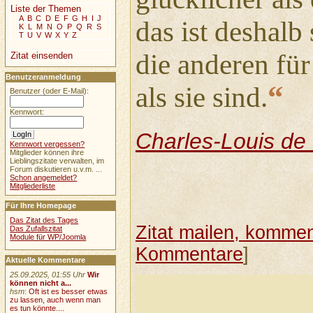
Liste der Themen
A
B
C
D
E
F
G
H
I
J
das ist deshalb
K
L
M
N
O
P
Q
R
S
T
U
V
W
X
Y
Z
die anderen für
Zitat einsenden
Benutzeranmeldung
“
als sie sind.
Benutzer (oder E-Mail):
Kennwort:
Charles-Louis de
Kennwort vergessen?
Mitglieder können ihre
Lieblingszitate verwalten, im
Forum diskutieren u.v.m. ...
Schon angemeldet?
Mitgliederliste
Für Ihre Homepage
Das Zitat des Tages
Zitat mailen, komment
Das Zufallszitat
Module für WP/Joomla
Kommentare
]
Aktuelle Kommentare
25.09.2025, 01:55 Uhr
Wir
können nicht a...
hsm
:
Oft ist es besser etwas
zu lassen, auch wenn man
es tun könnte....