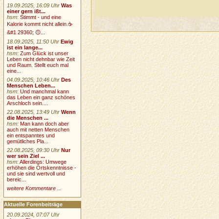
19.09.2025, 16:09 Uhr
Was
einer gern ißt...
hsm
:
Stimmt - und eine
Kalorie kommt nicht allein.☕
&#1 29360; 🙃...
18.09.2025, 11:50 Uhr
Ewig
ist ein lange...
hsm
:
Zum Glück ist unser
Leben nicht dehnbar wie Zeit
und Raum. Stellt euch mal
eine...
04.09.2025, 10:46 Uhr
Des
Menschen Leben...
hsm
:
Und manchmal kann
das Leben ein ganz schönes
Arschloch sein....
22.08.2025, 13:49 Uhr
Wenn
die Menschen ...
hsm
:
Man kann doch aber
auch mit netten Menschen
ein entspanntes und
gemütliches Pla...
22.08.2025, 09:30 Uhr
Nur
wer sein Ziel ...
hsm
:
Allerdings: Umwege
erhöhen die Ortskenntnisse -
und sie sind wertvoll und
bereic...
weitere Kommentare ...
Aktuelle Forenbeiträge
20.09.2024, 07:07 Uhr