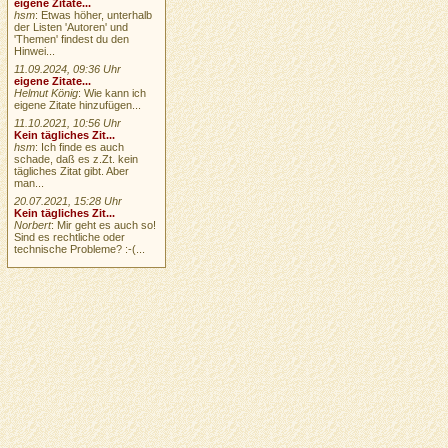
eigene Zitate...
hsm
: Etwas höher, unterhalb
der Listen 'Autoren' und
'Themen' findest du den
Hinwei...
11.09.2024, 09:36 Uhr
eigene Zitate...
Helmut König
: Wie kann ich
eigene Zitate hinzufügen...
11.10.2021, 10:56 Uhr
Kein tägliches Zit...
hsm
: Ich finde es auch
schade, daß es z.Zt. kein
tägliches Zitat gibt. Aber
man...
20.07.2021, 15:28 Uhr
Kein tägliches Zit...
Norbert
: Mir geht es auch so!
Sind es rechtliche oder
technische Probleme? :-(...