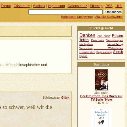
Forum
|
Gästebuch
|
Statistik
|
Impressum
|
Datenschutz
|
Sitemap
|
RSS
|
Hilfe
Beliebteste Suchwörter
|
Aktuelle Suchwörter
Zuletzt gesucht
Denken
Reisen
Alle Allein
Teilen
Gescheite
Versuchungen
Versuchung
Nachgeben
Versuchung Widerstehen
Storch
Gemeinsam
Begruessung
Spinne
geschichtsphilosophischer und
Buchtipps
Matt Kuhn
Der Bro Code: Das Buch zur
Schlagworte:
Glück
TV-Serie "How
EUR 9,95
b so schwer, weil wir die