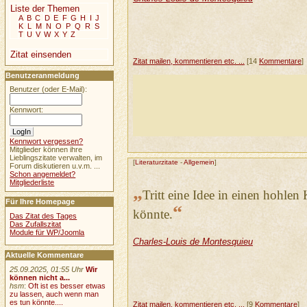
Liste der Themen
A
B
C
D
E
F
G
H
I
J
K
L
M
N
O
P
Q
R
S
T
U
V
W
X
Y
Z
Zitat einsenden
Zitat mailen, kommentieren etc. ...
[14
Kommentare
]
Benutzeranmeldung
Benutzer (oder E-Mail):
Kennwort:
Kennwort vergessen?
Mitglieder können ihre
Lieblingszitate verwalten, im
[
Literaturzitate
-
Allgemein
]
Forum diskutieren u.v.m. ...
Schon angemeldet?
Mitgliederliste
„
Tritt eine Idee in einen hohlen 
Für Ihre Homepage
“
könnte.
Das Zitat des Tages
Das Zufallszitat
Module für WP/Joomla
Charles-Louis de Montesquieu
Aktuelle Kommentare
25.09.2025, 01:55 Uhr
Wir
können nicht a...
hsm
:
Oft ist es besser etwas
zu lassen, auch wenn man
es tun könnte....
Zitat mailen, kommentieren etc. ...
[9
Kommentare
]