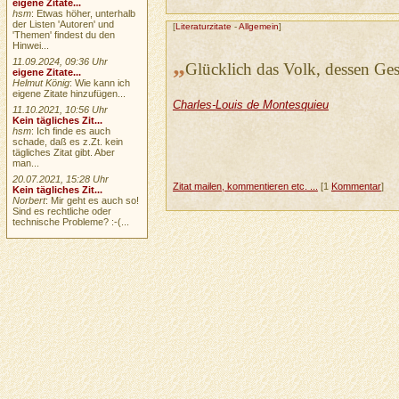
eigene Zitate...
hsm
: Etwas höher, unterhalb
der Listen 'Autoren' und
[
Literaturzitate
-
Allgemein
]
'Themen' findest du den
Hinwei...
„
11.09.2024, 09:36 Uhr
Glücklich das Volk, dessen Gesc
eigene Zitate...
Helmut König
: Wie kann ich
eigene Zitate hinzufügen...
Charles-Louis de Montesquieu
11.10.2021, 10:56 Uhr
Kein tägliches Zit...
hsm
: Ich finde es auch
schade, daß es z.Zt. kein
tägliches Zitat gibt. Aber
man...
20.07.2021, 15:28 Uhr
Zitat mailen, kommentieren etc. ...
[1
Kommentar
]
Kein tägliches Zit...
Norbert
: Mir geht es auch so!
Sind es rechtliche oder
technische Probleme? :-(...