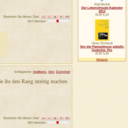
Rolf Merkle
Der Lebensfreude-Kalender
2012
EUR 6,24
Bewerten Sie dieses Zitat:
914 Stimmen:
Heinz Ehrhardt
Von der Pampelmuse geküßt:
Gedichte, Pro
EUR 3,00
Amazon
Schlagworte:
Intelligenz
,
Idee
,
Dummheit
 die ihr den Rang streitig machen
Bewerten Sie dieses Zitat:
869 Stimmen: