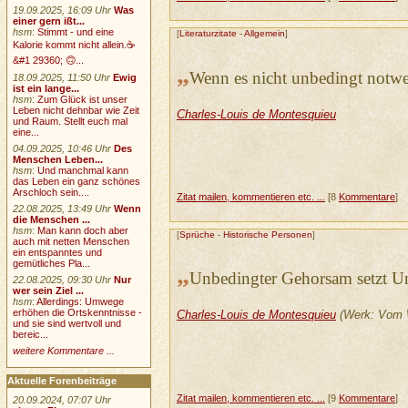
19.09.2025, 16:09 Uhr
Was
einer gern ißt...
hsm
:
Stimmt - und eine
[
Literaturzitate
-
Allgemein
]
Kalorie kommt nicht allein.☕
&#1 29360; 🙃...
„
Wenn es nicht unbedingt notwend
18.09.2025, 11:50 Uhr
Ewig
ist ein lange...
hsm
:
Zum Glück ist unser
Leben nicht dehnbar wie Zeit
Charles-Louis de Montesquieu
und Raum. Stellt euch mal
eine...
04.09.2025, 10:46 Uhr
Des
Menschen Leben...
hsm
:
Und manchmal kann
das Leben ein ganz schönes
Arschloch sein....
Zitat mailen, kommentieren etc. ...
[8
Kommentare
]
22.08.2025, 13:49 Uhr
Wenn
die Menschen ...
hsm
:
Man kann doch aber
[
Sprüche
-
Historische Personen
]
auch mit netten Menschen
ein entspanntes und
gemütliches Pla...
„
Unbedingter Gehorsam setzt Un
22.08.2025, 09:30 Uhr
Nur
wer sein Ziel ...
hsm
:
Allerdings: Umwege
erhöhen die Ortskenntnisse -
Charles-Louis de Montesquieu
(Werk: Vom 
und sie sind wertvoll und
bereic...
weitere Kommentare ...
Aktuelle Forenbeiträge
Zitat mailen, kommentieren etc. ...
[9
Kommentare
]
20.09.2024, 07:07 Uhr