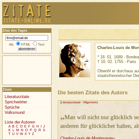
Zitat des Tages
Als
HTML
Text
Charles-Louis de Mo
* 18. 01. 1689 - Borde
† 10. 02. 1755 - Paris
Obwohl er durchaus auch
staatstheoretischer De
Zitate
Die besten Zitate des Autors
Literaturzitate
Sprichwörter
[
Literaturzitate
-
Allgemein
]
Sprüche
Volksmund
„
Man will nicht nur glücklich se
Liste der Autoren
anderen für glücklicher halten, als
A
B
C
D
E
F
G
H
I
J
K
L
M
N
O
P
Q
R
S
T
U
V
W
X
Y
Z
Charles-Louis de Montesquieu