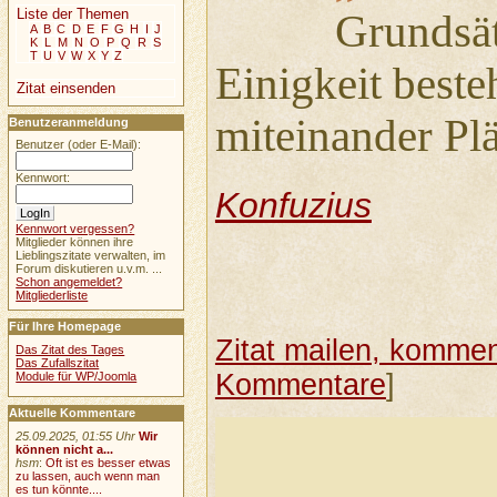
Liste der Themen
Grundsät
A
B
C
D
E
F
G
H
I
J
K
L
M
N
O
P
Q
R
S
T
U
V
W
X
Y
Z
Einigkeit besteh
Zitat einsenden
miteinander Pl
Benutzeranmeldung
Benutzer (oder E-Mail):
Kennwort:
Konfuzius
Kennwort vergessen?
Mitglieder können ihre
Lieblingszitate verwalten, im
Forum diskutieren u.v.m. ...
Schon angemeldet?
Mitgliederliste
Für Ihre Homepage
Zitat mailen, komment
Das Zitat des Tages
Das Zufallszitat
Kommentare
]
Module für WP/Joomla
Aktuelle Kommentare
25.09.2025, 01:55 Uhr
Wir
können nicht a...
hsm
:
Oft ist es besser etwas
zu lassen, auch wenn man
es tun könnte....