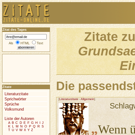
Zitat des Tages
Zitate z
Als
HTML
Text
Grundsae
Ei
Die passendst
Zitate
Literaturzitate
Sprichwörter
[
Literaturzitate
-
Allgemein
]
Schlag
Sprüche
Volksmund
Liste der Autoren
A
B
C
D
E
F
G
H
I
J
„
Wenn ü
K
L
M
N
O
P
Q
R
S
T
U
V
W
X
Y
Z