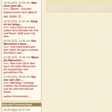
19.09.2025, 16:09 Uhr
Was
einer gern ißt...
hsm
:
Stimmt - und eine
Kalorie kommt nicht allein.☕
&#1 29360; 🙃...
18.09.2025, 11:50 Uhr
Ewig
ist ein lange...
hsm
:
Zum Glück ist unser
Leben nicht dehnbar wie Zeit
und Raum. Stellt euch mal
eine...
04.09.2025, 10:46 Uhr
Des
Menschen Leben...
hsm
:
Und manchmal kann
das Leben ein ganz schönes
Arschloch sein....
22.08.2025, 13:49 Uhr
Wenn
die Menschen ...
hsm
:
Man kann doch aber
auch mit netten Menschen
ein entspanntes und
gemütliches Pla...
22.08.2025, 09:30 Uhr
Nur
wer sein Ziel ...
hsm
:
Allerdings: Umwege
erhöhen die Ortskenntnisse -
und sie sind wertvoll und
bereic...
weitere Kommentare ...
Aktuelle Forenbeiträge
20.09.2024, 07:07 Uhr