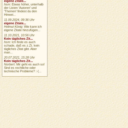
eigene Zitate...
hsm
: Etwas höher, unterhalb
der Listen 'Autoren' und
'Themen' findest du den
Hinwei...
11.09.2024, 09:36 Uhr
eigene Zitate...
Helmut König
: Wie kann ich
eigene Zitate hinzufügen...
11.10.2021, 10:56 Uhr
Kein tägliches Zit...
hsm
: Ich finde es auch
schade, daß es z.Zt. kein
tägliches Zitat gibt. Aber
man...
20.07.2021, 15:28 Uhr
Kein tägliches Zit...
Norbert
: Mir geht es auch so!
Sind es rechtliche oder
technische Probleme? :-(...