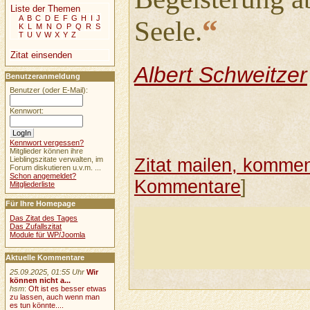
Liste der Themen
“
A
B
C
D
E
F
G
H
I
J
Seele.
K
L
M
N
O
P
Q
R
S
T
U
V
W
X
Y
Z
Zitat einsenden
Albert Schweitzer
Benutzeranmeldung
Benutzer (oder E-Mail):
Kennwort:
Kennwort vergessen?
Mitglieder können ihre
Zitat mailen, komment
Lieblingszitate verwalten, im
Forum diskutieren u.v.m. ...
Schon angemeldet?
Kommentare
]
Mitgliederliste
Für Ihre Homepage
Das Zitat des Tages
Das Zufallszitat
Module für WP/Joomla
Aktuelle Kommentare
25.09.2025, 01:55 Uhr
Wir
können nicht a...
hsm
:
Oft ist es besser etwas
zu lassen, auch wenn man
es tun könnte....