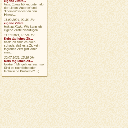
eigene Zitate...
hsm
: Etwas höher, unterhalb
der Listen 'Autoren' und
'Themen' findest du den
Hinwei...
11.09.2024, 09:36 Uhr
eigene Zitate...
Helmut König
: Wie kann ich
eigene Zitate hinzufügen...
11.10.2021, 10:56 Uhr
Kein tägliches Zit...
hsm
: Ich finde es auch
schade, daß es z.Zt. kein
tägliches Zitat gibt. Aber
man...
20.07.2021, 15:28 Uhr
Kein tägliches Zit...
Norbert
: Mir geht es auch so!
Sind es rechtliche oder
technische Probleme? :-(...