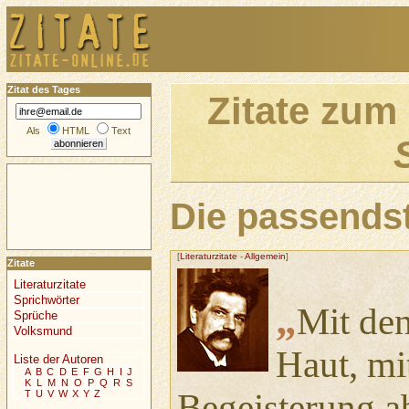
Zitat des Tages
Zitate zum
Als
HTML
Text
Die passendst
[
Literaturzitate
-
Allgemein
]
Zitate
Literaturzitate
Sprichwörter
„
Mit den
Sprüche
Volksmund
Haut, mi
Liste der Autoren
A
B
C
D
E
F
G
H
I
J
K
L
M
N
O
P
Q
R
S
Begeisterung ab
T
U
V
W
X
Y
Z