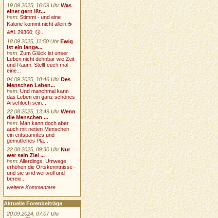
19.09.2025, 16:09 Uhr
Was
einer gern ißt...
hsm
:
Stimmt - und eine
Kalorie kommt nicht allein.☕
&#1 29360; 🙃...
18.09.2025, 11:50 Uhr
Ewig
ist ein lange...
hsm
:
Zum Glück ist unser
Leben nicht dehnbar wie Zeit
und Raum. Stellt euch mal
eine...
04.09.2025, 10:46 Uhr
Des
Menschen Leben...
hsm
:
Und manchmal kann
das Leben ein ganz schönes
Arschloch sein....
22.08.2025, 13:49 Uhr
Wenn
die Menschen ...
hsm
:
Man kann doch aber
auch mit netten Menschen
ein entspanntes und
gemütliches Pla...
22.08.2025, 09:30 Uhr
Nur
wer sein Ziel ...
hsm
:
Allerdings: Umwege
erhöhen die Ortskenntnisse -
und sie sind wertvoll und
bereic...
weitere Kommentare ...
Aktuelle Forenbeiträge
20.09.2024, 07:07 Uhr