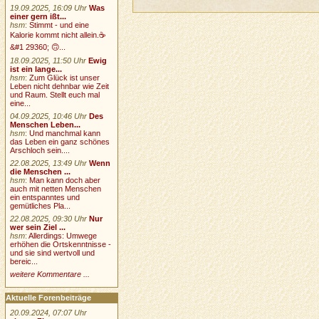
19.09.2025, 16:09 Uhr
Was
einer gern ißt...
hsm
:
Stimmt - und eine
Kalorie kommt nicht allein.☕
&#1 29360; 🙃...
18.09.2025, 11:50 Uhr
Ewig
ist ein lange...
hsm
:
Zum Glück ist unser
Leben nicht dehnbar wie Zeit
und Raum. Stellt euch mal
eine...
04.09.2025, 10:46 Uhr
Des
Menschen Leben...
hsm
:
Und manchmal kann
das Leben ein ganz schönes
Arschloch sein....
22.08.2025, 13:49 Uhr
Wenn
die Menschen ...
hsm
:
Man kann doch aber
auch mit netten Menschen
ein entspanntes und
gemütliches Pla...
22.08.2025, 09:30 Uhr
Nur
wer sein Ziel ...
hsm
:
Allerdings: Umwege
erhöhen die Ortskenntnisse -
und sie sind wertvoll und
bereic...
weitere Kommentare ...
Aktuelle Forenbeiträge
20.09.2024, 07:07 Uhr