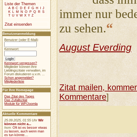
Liste der Themen
A
B
C
D
E
F
G
H
I
J
immer nur bedeu
K
L
M
N
O
P
Q
R
S
T
U
V
W
X
Y
Z
“
zu sehen.
Zitat einsenden
Benutzeranmeldung
Benutzer (oder E-Mail):
August Everding
Kennwort:
Kennwort vergessen?
Mitglieder können ihre
Lieblingszitate verwalten, im
Forum diskutieren u.v.m. ...
Schon angemeldet?
Mitgliederliste
Zitat mailen, komment
Für Ihre Homepage
Kommentare
]
Das Zitat des Tages
Das Zufallszitat
Module für WP/Joomla
Aktuelle Kommentare
25.09.2025, 01:55 Uhr
Wir
können nicht a...
hsm
:
Oft ist es besser etwas
zu lassen, auch wenn man
es tun könnte....