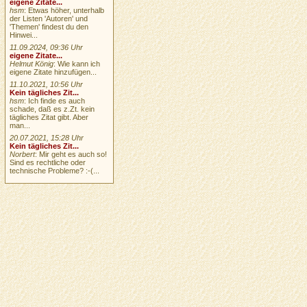
eigene Zitate...
hsm
: Etwas höher, unterhalb
der Listen 'Autoren' und
'Themen' findest du den
Hinwei...
11.09.2024, 09:36 Uhr
eigene Zitate...
Helmut König
: Wie kann ich
eigene Zitate hinzufügen...
11.10.2021, 10:56 Uhr
Kein tägliches Zit...
hsm
: Ich finde es auch
schade, daß es z.Zt. kein
tägliches Zitat gibt. Aber
man...
20.07.2021, 15:28 Uhr
Kein tägliches Zit...
Norbert
: Mir geht es auch so!
Sind es rechtliche oder
technische Probleme? :-(...