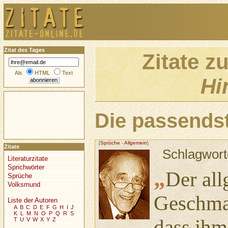
Zitat des Tages
Zitate z
Als
HTML
Text
Hi
Die passendst
[
Sprüche
-
Allgemein
]
Zitate
Schlagwort
Literaturzitate
Sprichwörter
„
Der al
Sprüche
Volksmund
Geschmac
Liste der Autoren
A
B
C
D
E
F
G
H
I
J
K
L
M
N
O
P
Q
R
S
dass ihm
T
U
V
W
X
Y
Z