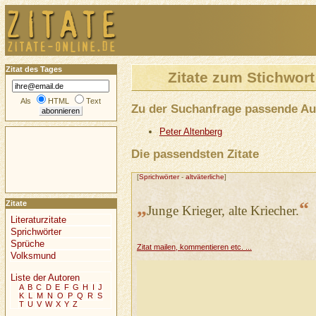
Zitat des Tages
Zitate zum Stichwor
Als
HTML
Text
Zu der Suchanfrage passende Au
Peter Altenberg
Die passendsten Zitate
[
Sprichwörter
-
altväterliche
]
„
“
Zitate
Junge Krieger, alte Kriecher.
Literaturzitate
Sprichwörter
Sprüche
Zitat mailen, kommentieren etc. ...
Volksmund
Liste der Autoren
A
B
C
D
E
F
G
H
I
J
K
L
M
N
O
P
Q
R
S
T
U
V
W
X
Y
Z