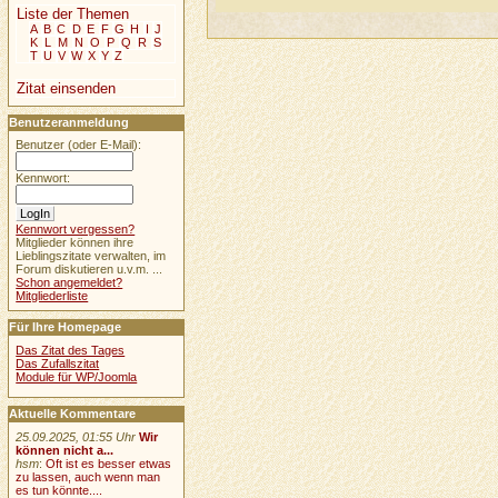
Liste der Themen
A
B
C
D
E
F
G
H
I
J
K
L
M
N
O
P
Q
R
S
T
U
V
W
X
Y
Z
Zitat einsenden
Benutzeranmeldung
Benutzer (oder E-Mail):
Kennwort:
Kennwort vergessen?
Mitglieder können ihre
Lieblingszitate verwalten, im
Forum diskutieren u.v.m. ...
Schon angemeldet?
Mitgliederliste
Für Ihre Homepage
Das Zitat des Tages
Das Zufallszitat
Module für WP/Joomla
Aktuelle Kommentare
25.09.2025, 01:55 Uhr
Wir
können nicht a...
hsm
:
Oft ist es besser etwas
zu lassen, auch wenn man
es tun könnte....