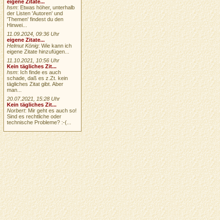
eigene Zitate...
hsm
: Etwas höher, unterhalb
der Listen 'Autoren' und
'Themen' findest du den
Hinwei...
11.09.2024, 09:36 Uhr
eigene Zitate...
Helmut König
: Wie kann ich
eigene Zitate hinzufügen...
11.10.2021, 10:56 Uhr
Kein tägliches Zit...
hsm
: Ich finde es auch
schade, daß es z.Zt. kein
tägliches Zitat gibt. Aber
man...
20.07.2021, 15:28 Uhr
Kein tägliches Zit...
Norbert
: Mir geht es auch so!
Sind es rechtliche oder
technische Probleme? :-(...