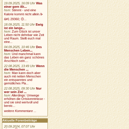
19.09.2025, 16:09 Uhr
Was
einer gern ißt...
hsm
:
Stimmt - und eine
Kalorie kommt nicht allein.☕
&#1 29360; 🙃...
18.09.2025, 11:50 Uhr
Ewig
ist ein lange...
hsm
:
Zum Glück ist unser
Leben nicht dehnbar wie Zeit
und Raum. Stellt euch mal
eine...
04.09.2025, 10:46 Uhr
Des
Menschen Leben...
hsm
:
Und manchmal kann
das Leben ein ganz schönes
Arschloch sein....
22.08.2025, 13:49 Uhr
Wenn
die Menschen ...
hsm
:
Man kann doch aber
auch mit netten Menschen
ein entspanntes und
gemütliches Pla...
22.08.2025, 09:30 Uhr
Nur
wer sein Ziel ...
hsm
:
Allerdings: Umwege
erhöhen die Ortskenntnisse -
und sie sind wertvoll und
bereic...
weitere Kommentare ...
Aktuelle Forenbeiträge
20.09.2024, 07:07 Uhr