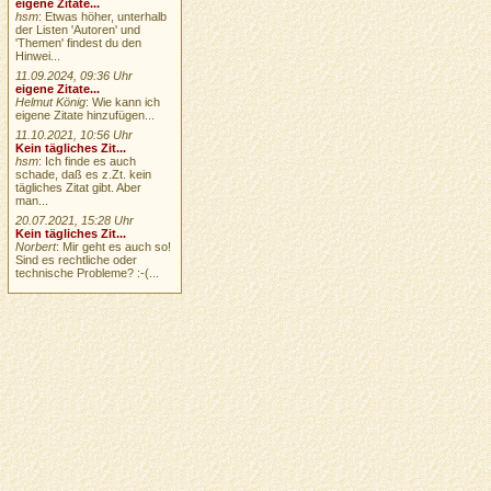
eigene Zitate...
hsm
: Etwas höher, unterhalb
der Listen 'Autoren' und
'Themen' findest du den
Hinwei...
11.09.2024, 09:36 Uhr
eigene Zitate...
Helmut König
: Wie kann ich
eigene Zitate hinzufügen...
11.10.2021, 10:56 Uhr
Kein tägliches Zit...
hsm
: Ich finde es auch
schade, daß es z.Zt. kein
tägliches Zitat gibt. Aber
man...
20.07.2021, 15:28 Uhr
Kein tägliches Zit...
Norbert
: Mir geht es auch so!
Sind es rechtliche oder
technische Probleme? :-(...