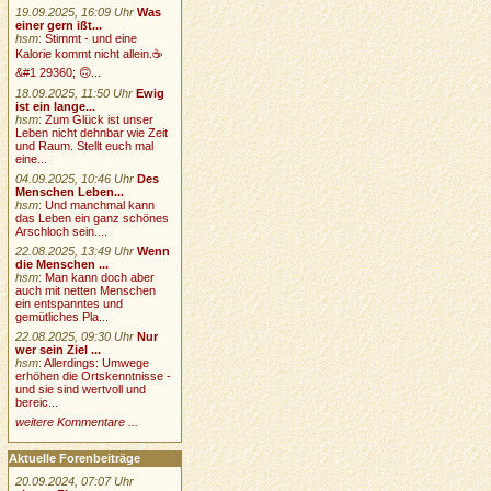
19.09.2025, 16:09 Uhr
Was
einer gern ißt...
hsm
:
Stimmt - und eine
Kalorie kommt nicht allein.☕
&#1 29360; 🙃...
18.09.2025, 11:50 Uhr
Ewig
ist ein lange...
hsm
:
Zum Glück ist unser
Leben nicht dehnbar wie Zeit
und Raum. Stellt euch mal
eine...
04.09.2025, 10:46 Uhr
Des
Menschen Leben...
hsm
:
Und manchmal kann
das Leben ein ganz schönes
Arschloch sein....
22.08.2025, 13:49 Uhr
Wenn
die Menschen ...
hsm
:
Man kann doch aber
auch mit netten Menschen
ein entspanntes und
gemütliches Pla...
22.08.2025, 09:30 Uhr
Nur
wer sein Ziel ...
hsm
:
Allerdings: Umwege
erhöhen die Ortskenntnisse -
und sie sind wertvoll und
bereic...
weitere Kommentare ...
Aktuelle Forenbeiträge
20.09.2024, 07:07 Uhr