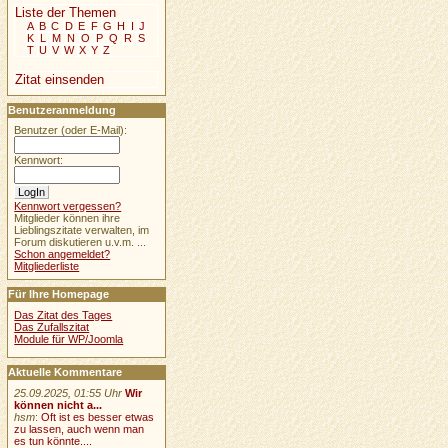
Liste der Themen
A
B
C
D
E
F
G
H
I
J
K
L
M
N
O
P
Q
R
S
T
U
V
W
X
Y
Z
Zitat einsenden
Benutzeranmeldung
Benutzer (oder E-Mail):
Kennwort:
Kennwort vergessen?
Mitglieder können ihre
Lieblingszitate verwalten, im
Forum diskutieren u.v.m. ...
Schon angemeldet?
Mitgliederliste
Für Ihre Homepage
Das Zitat des Tages
Das Zufallszitat
Module für WP/Joomla
Aktuelle Kommentare
25.09.2025, 01:55 Uhr
Wir
können nicht a...
hsm
:
Oft ist es besser etwas
zu lassen, auch wenn man
es tun könnte....