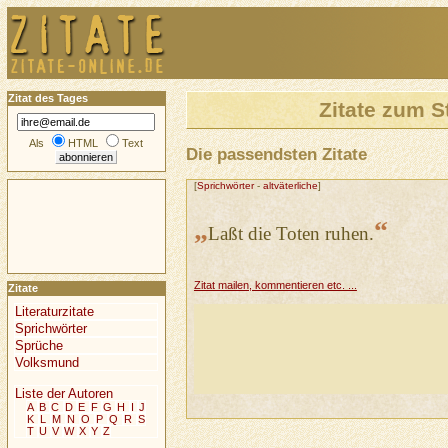
Zitat des Tages
Zitate zum S
Als
HTML
Text
Die passendsten Zitate
[
Sprichwörter
-
altväterliche
]
„
“
Laßt die Toten ruhen.
Zitat mailen, kommentieren etc. ...
Zitate
Literaturzitate
Sprichwörter
Sprüche
Volksmund
Liste der Autoren
A
B
C
D
E
F
G
H
I
J
K
L
M
N
O
P
Q
R
S
T
U
V
W
X
Y
Z