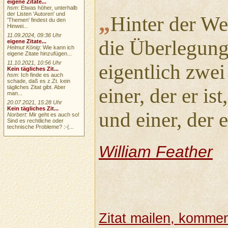
eigene Zitate...
hsm
: Etwas höher, unterhalb
der Listen 'Autoren' und
„
Hinter der We
'Themen' findest du den
Hinwei...
11.09.2024, 09:36 Uhr
die Überlegung
eigene Zitate...
Helmut König
: Wie kann ich
eigene Zitate hinzufügen...
11.10.2021, 10:56 Uhr
eigentlich zwei
Kein tägliches Zit...
hsm
: Ich finde es auch
schade, daß es z.Zt. kein
tägliches Zitat gibt. Aber
einer, der er ist,
man...
20.07.2021, 15:28 Uhr
Kein tägliches Zit...
und einer, der e
Norbert
: Mir geht es auch so!
Sind es rechtliche oder
technische Probleme? :-(...
William Feather
Zitat mailen, komment