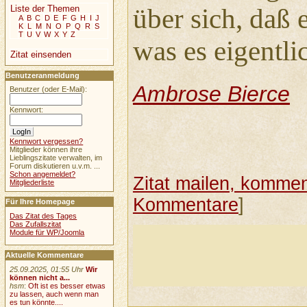
Liste der Themen
über sich, daß e
A
B
C
D
E
F
G
H
I
J
K
L
M
N
O
P
Q
R
S
T
U
V
W
X
Y
Z
was es eigentlic
Zitat einsenden
Benutzeranmeldung
Ambrose Bierce
Benutzer (oder E-Mail):
Kennwort:
Kennwort vergessen?
Mitglieder können ihre
Lieblingszitate verwalten, im
Forum diskutieren u.v.m. ...
Schon angemeldet?
Zitat mailen, komment
Mitgliederliste
Kommentare
]
Für Ihre Homepage
Das Zitat des Tages
Das Zufallszitat
Module für WP/Joomla
Aktuelle Kommentare
25.09.2025, 01:55 Uhr
Wir
können nicht a...
hsm
:
Oft ist es besser etwas
zu lassen, auch wenn man
es tun könnte....