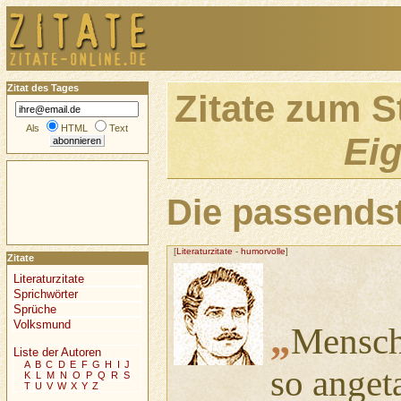
Zitat des Tages
Zitate zum 
Als
HTML
Text
Eig
Die passendst
[
Literaturzitate
-
humorvolle
]
Zitate
Literaturzitate
Sprichwörter
Sprüche
Volksmund
„
Mensch
Liste der Autoren
A
B
C
D
E
F
G
H
I
J
so anget
K
L
M
N
O
P
Q
R
S
T
U
V
W
X
Y
Z