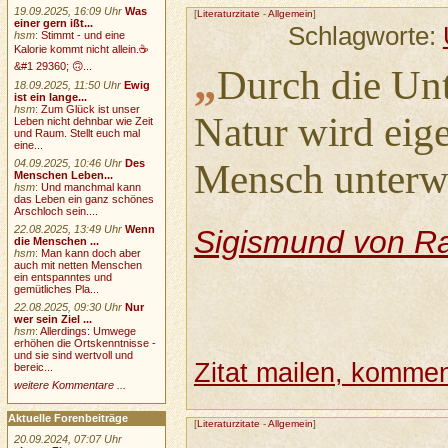
19.09.2025, 16:09 Uhr
Was
[
Literaturzitate
-
Allgemein
]
einer gern ißt...
Schlagworte:
hsm
:
Stimmt - und eine
Kalorie kommt nicht allein.☕
„
&#1 29360; 🙃...
Durch die Un
18.09.2025, 11:50 Uhr
Ewig
ist ein lange...
hsm
:
Zum Glück ist unser
Natur wird eige
Leben nicht dehnbar wie Zeit
und Raum. Stellt euch mal
eine...
04.09.2025, 10:46 Uhr
Des
Mensch unterw
Menschen Leben...
hsm
:
Und manchmal kann
das Leben ein ganz schönes
Arschloch sein....
22.08.2025, 13:49 Uhr
Wenn
Sigismund von R
die Menschen ...
hsm
:
Man kann doch aber
auch mit netten Menschen
ein entspanntes und
gemütliches Pla...
22.08.2025, 09:30 Uhr
Nur
wer sein Ziel ...
hsm
:
Allerdings: Umwege
erhöhen die Ortskenntnisse -
und sie sind wertvoll und
Zitat mailen, komment
bereic...
weitere Kommentare ...
Aktuelle Forenbeiträge
[
Literaturzitate
-
Allgemein
]
20.09.2024, 07:07 Uhr