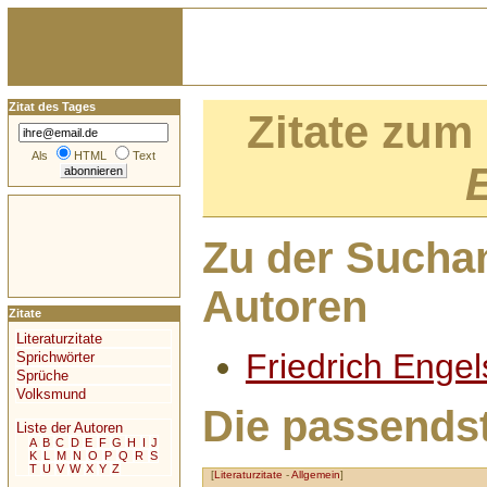
Zitat des Tages
Zitate zum
Als
HTML
Text
Zu der Sucha
Autoren
Zitate
Literaturzitate
Friedrich Engel
Sprichwörter
Sprüche
Volksmund
Die passendst
Liste der Autoren
A
B
C
D
E
F
G
H
I
J
K
L
M
N
O
P
Q
R
S
T
U
V
W
X
Y
Z
[
Literaturzitate
-
Allgemein
]