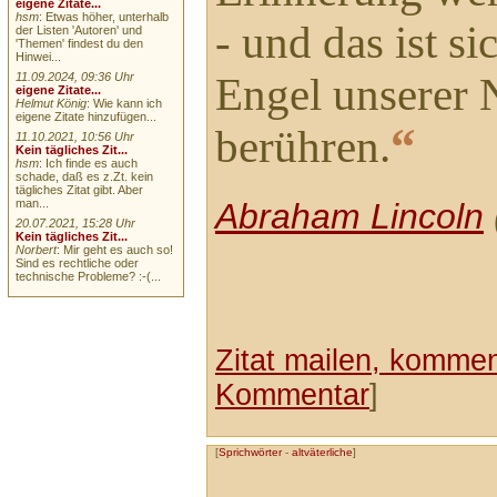
eigene Zitate...
hsm
: Etwas höher, unterhalb
- und das ist si
der Listen 'Autoren' und
'Themen' findest du den
Hinwei...
Engel unserer 
11.09.2024, 09:36 Uhr
eigene Zitate...
Helmut König
: Wie kann ich
eigene Zitate hinzufügen...
“
berühren.
11.10.2021, 10:56 Uhr
Kein tägliches Zit...
hsm
: Ich finde es auch
schade, daß es z.Zt. kein
tägliches Zitat gibt. Aber
Abraham Lincoln
man...
20.07.2021, 15:28 Uhr
Kein tägliches Zit...
Norbert
: Mir geht es auch so!
Sind es rechtliche oder
technische Probleme? :-(...
Zitat mailen, komment
Kommentar
]
[
Sprichwörter
-
altväterliche
]