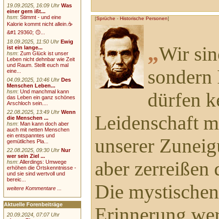
19.09.2025, 16:09 Uhr
Was
einer gern ißt...
hsm
:
Stimmt - und eine
[
Sprüche
-
Historische Personen
]
Kalorie kommt nicht allein.☕
&#1 29360; 🙃...
18.09.2025, 11:50 Uhr
Ewig
„
Wir sin
ist ein lange...
hsm
:
Zum Glück ist unser
Leben nicht dehnbar wie Zeit
und Raum. Stellt euch mal
sondern 
eine...
04.09.2025, 10:46 Uhr
Des
Menschen Leben...
hsm
:
Und manchmal kann
dürfen k
das Leben ein ganz schönes
Arschloch sein....
22.08.2025, 13:49 Uhr
Wenn
Leidenschaft m
die Menschen ...
hsm
:
Man kann doch aber
auch mit netten Menschen
ein entspanntes und
unserer Zuneig
gemütliches Pla...
22.08.2025, 09:30 Uhr
Nur
wer sein Ziel ...
aber zerreißen d
hsm
:
Allerdings: Umwege
erhöhen die Ortskenntnisse -
und sie sind wertvoll und
bereic...
Die mystischen
weitere Kommentare ...
Aktuelle Forenbeiträge
Erinnerung we
20.09.2024, 07:07 Uhr