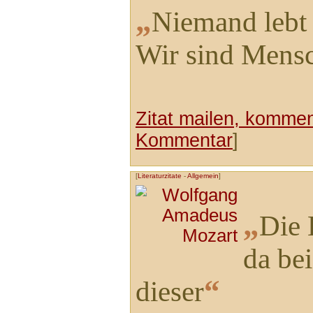
„
Niemand lebt
Wir sind Mensc
Zitat mailen, komment
Kommentar
]
[
Literaturzitate
-
Allgemein
]
„
Die 
da be
“
dieser