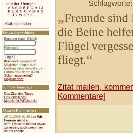
Schlagworte
Liste der Themen
A
B
C
D
E
F
G
H
I
J
K
L
M
N
O
P
Q
R
S
„
Freunde sind 
T
U
V
W
X
Y
Z
Zitat einsenden
die Beine helf
Benutzeranmeldung
Benutzer (oder E-Mail):
Flügel vergess
Kennwort:
“
fliegt.
Kennwort vergessen?
Mitglieder können ihre
Lieblingszitate verwalten, im
Forum diskutieren u.v.m. ...
Schon angemeldet?
Mitgliederliste
Zitat mailen, komment
Für Ihre Homepage
Kommentare
]
Das Zitat des Tages
Das Zufallszitat
Module für WP/Joomla
Aktuelle Kommentare
25.09.2025, 01:55 Uhr
Wir
können nicht a...
hsm
:
Oft ist es besser etwas
zu lassen, auch wenn man
es tun könnte....