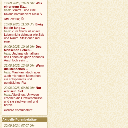
19.09.2025, 16:09 Uhr
Was
einer gern ißt...
hsm
:
Stimmt - und eine
Kalorie kommt nicht allein.☕
&#1 29360; 🙃...
18.09.2025, 11:50 Uhr
Ewig
ist ein lange...
hsm
:
Zum Glück ist unser
Leben nicht dehnbar wie Zeit
und Raum. Stellt euch mal
eine...
04.09.2025, 10:46 Uhr
Des
Menschen Leben...
hsm
:
Und manchmal kann
das Leben ein ganz schönes
Arschloch sein....
22.08.2025, 13:49 Uhr
Wenn
die Menschen ...
hsm
:
Man kann doch aber
auch mit netten Menschen
ein entspanntes und
gemütliches Pla...
22.08.2025, 09:30 Uhr
Nur
wer sein Ziel ...
hsm
:
Allerdings: Umwege
erhöhen die Ortskenntnisse -
und sie sind wertvoll und
bereic...
weitere Kommentare ...
Aktuelle Forenbeiträge
20.09.2024, 07:07 Uhr