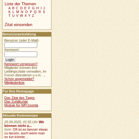
Liste der Themen
A
B
C
D
E
F
G
H
I
J
K
L
M
N
O
P
Q
R
S
T
U
V
W
X
Y
Z
Zitat einsenden
Benutzeranmeldung
Benutzer (oder E-Mail):
Kennwort:
Kennwort vergessen?
Mitglieder können ihre
Lieblingszitate verwalten, im
Forum diskutieren u.v.m. ...
Schon angemeldet?
Mitgliederliste
Für Ihre Homepage
Das Zitat des Tages
Das Zufallszitat
Module für WP/Joomla
Aktuelle Kommentare
25.09.2025, 01:55 Uhr
Wir
können nicht a...
hsm
:
Oft ist es besser etwas
zu lassen, auch wenn man
es tun könnte....