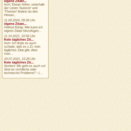
eigene Zitate...
hsm
: Etwas höher, unterhalb
der Listen 'Autoren' und
'Themen' findest du den
Hinwei...
11.09.2024, 09:36 Uhr
eigene Zitate...
Helmut König
: Wie kann ich
eigene Zitate hinzufügen...
11.10.2021, 10:56 Uhr
Kein tägliches Zit...
hsm
: Ich finde es auch
schade, daß es z.Zt. kein
tägliches Zitat gibt. Aber
man...
20.07.2021, 15:28 Uhr
Kein tägliches Zit...
Norbert
: Mir geht es auch so!
Sind es rechtliche oder
technische Probleme? :-(...