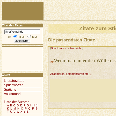
Zitat des Tages
Zitate zum St
Als
HTML
Text
Die passendsten Zitate
[
Sprichwörter
-
altväterliche
]
„
Wenn man unter den Wölfen is
Zitat mailen, kommentieren etc. ...
Zitate
Literaturzitate
Sprichwörter
Sprüche
Volksmund
Liste der Autoren
A
B
C
D
E
F
G
H
I
J
K
L
M
N
O
P
Q
R
S
T
U
V
W
X
Y
Z