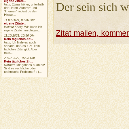
eigene Zitate...
Der sein sich w
hsm
: Etwas höher, unterhalb
der Listen 'Autoren' und
'Themen' findest du den
Hinwei...
11.09.2024, 09:36 Uhr
eigene Zitate...
Helmut König
: Wie kann ich
eigene Zitate hinzufügen...
Zitat mailen, komment
11.10.2021, 10:56 Uhr
Kein tägliches Zit...
hsm
: Ich finde es auch
schade, daß es z.Zt. kein
tägliches Zitat gibt. Aber
man...
20.07.2021, 15:28 Uhr
Kein tägliches Zit...
Norbert
: Mir geht es auch so!
Sind es rechtliche oder
technische Probleme? :-(...