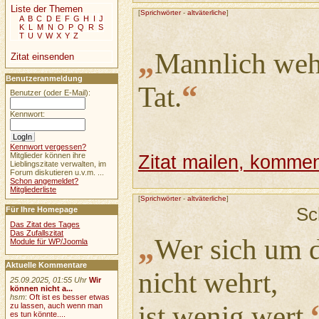
Liste der Themen
[
Sprichwörter
-
altväterliche
]
A
B
C
D
E
F
G
H
I
J
K
L
M
N
O
P
Q
R
S
T
U
V
W
X
Y
Z
„
Mannlich wehr
Zitat einsenden
Benutzeranmeldung
“
Tat.
Benutzer (oder E-Mail):
Kennwort:
Kennwort vergessen?
Mitglieder können ihre
Zitat mailen, komment
Lieblingszitate verwalten, im
Forum diskutieren u.v.m. ...
Schon angemeldet?
Mitgliederliste
[
Sprichwörter
-
altväterliche
]
Sc
Für Ihre Homepage
Das Zitat des Tages
Das Zufallszitat
„
Wer sich um 
Module für WP/Joomla
Aktuelle Kommentare
nicht wehrt,
25.09.2025, 01:55 Uhr
Wir
können nicht a...
hsm
:
Oft ist es besser etwas
ist wenig wert.
zu lassen, auch wenn man
es tun könnte....