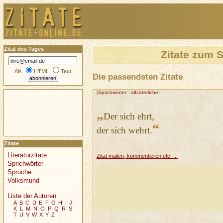
Zitat des Tages
Zitate zum 
Als
HTML
Text
Die passendsten Zitate
[
Sprichwörter
-
altväterliche
]
„
Der sich ehrt,
“
der sich wehrt.
Zitate
Literaturzitate
Zitat mailen, kommentieren etc. ...
Sprichwörter
Sprüche
Volksmund
Liste der Autoren
A
B
C
D
E
F
G
H
I
J
K
L
M
N
O
P
Q
R
S
T
U
V
W
X
Y
Z