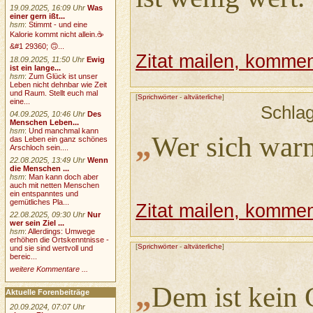
19.09.2025, 16:09 Uhr
Was
einer gern ißt...
hsm
:
Stimmt - und eine
Kalorie kommt nicht allein.☕
&#1 29360; 🙃...
Zitat mailen, komment
18.09.2025, 11:50 Uhr
Ewig
ist ein lange...
hsm
:
Zum Glück ist unser
Leben nicht dehnbar wie Zeit
und Raum. Stellt euch mal
[
Sprichwörter
-
altväterliche
]
eine...
Schla
04.09.2025, 10:46 Uhr
Des
Menschen Leben...
hsm
:
Und manchmal kann
„
Wer sich warnt
das Leben ein ganz schönes
Arschloch sein....
22.08.2025, 13:49 Uhr
Wenn
die Menschen ...
hsm
:
Man kann doch aber
auch mit netten Menschen
ein entspanntes und
gemütliches Pla...
Zitat mailen, komment
22.08.2025, 09:30 Uhr
Nur
wer sein Ziel ...
hsm
:
Allerdings: Umwege
erhöhen die Ortskenntnisse -
[
Sprichwörter
-
altväterliche
]
und sie sind wertvoll und
bereic...
weitere Kommentare ...
„
Dem ist kein 
Aktuelle Forenbeiträge
20.09.2024, 07:07 Uhr