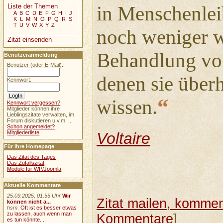
Liste der Themen
in Menschenlei
A
B
C
D
E
F
G
H
I
J
K
L
M
N
O
P
Q
R
S
T
U
V
W
X
Y
Z
noch weniger w
Zitat einsenden
Behandlung vo
Benutzeranmeldung
Benutzer (oder E-Mail):
denen sie überh
Kennwort:
“
wissen.
Kennwort vergessen?
Mitglieder können ihre
Lieblingszitate verwalten, im
Forum diskutieren u.v.m. ...
Schon angemeldet?
Voltaire
Mitgliederliste
Für Ihre Homepage
Das Zitat des Tages
Das Zufallszitat
Module für WP/Joomla
Aktuelle Kommentare
25.09.2025, 01:55 Uhr
Wir
Zitat mailen, komment
können nicht a...
hsm
:
Oft ist es besser etwas
zu lassen, auch wenn man
Kommentare
]
es tun könnte....