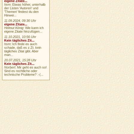
eigene Zitate...
hsm
: Etwas höher, unterhalb
der Listen 'Autoren' und
'Themen' findest du den
Hinwei...
11.09.2024, 09:36 Uhr
eigene Zitate...
Helmut König
: Wie kann ich
eigene Zitate hinzufügen...
11.10.2021, 10:56 Uhr
Kein tägliches Zit...
hsm
: Ich finde es auch
schade, daß es z.Zt. kein
tägliches Zitat gibt. Aber
man...
20.07.2021, 15:28 Uhr
Kein tägliches Zit...
Norbert
: Mir geht es auch so!
Sind es rechtliche oder
technische Probleme? :-(...