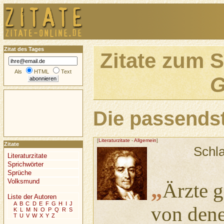
Zitat des Tages
Zitate zum 
Als
HTML
Text
G
Die passendst
[
Literaturzitate
-
Allgemein
]
Zitate
Schl
Literaturzitate
Sprichwörter
Sprüche
Volksmund
„
Ärzte 
Liste der Autoren
A
B
C
D
E
F
G
H
I
J
von dene
K
L
M
N
O
P
Q
R
S
T
U
V
W
X
Y
Z