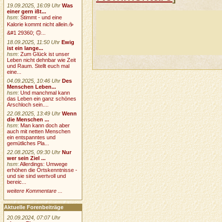
19.09.2025, 16:09 Uhr
Was
einer gern ißt...
hsm
:
Stimmt - und eine
Kalorie kommt nicht allein.☕
&#1 29360; 🙃...
18.09.2025, 11:50 Uhr
Ewig
ist ein lange...
hsm
:
Zum Glück ist unser
Leben nicht dehnbar wie Zeit
und Raum. Stellt euch mal
eine...
04.09.2025, 10:46 Uhr
Des
Menschen Leben...
hsm
:
Und manchmal kann
das Leben ein ganz schönes
Arschloch sein....
22.08.2025, 13:49 Uhr
Wenn
die Menschen ...
hsm
:
Man kann doch aber
auch mit netten Menschen
ein entspanntes und
gemütliches Pla...
22.08.2025, 09:30 Uhr
Nur
wer sein Ziel ...
hsm
:
Allerdings: Umwege
erhöhen die Ortskenntnisse -
und sie sind wertvoll und
bereic...
weitere Kommentare ...
Aktuelle Forenbeiträge
20.09.2024, 07:07 Uhr