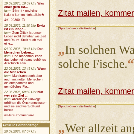
19.09.2025, 16:09 Uhr
Was
einer gern ißt...
Zitat mailen, komment
hsm
:
Stimmt - und eine
Kalorie kommt nicht allein.☕
&#1 29360; 🙃...
18.09.2025, 11:50 Uhr
Ewig
[
Sprichwörter
-
altväterliche
]
ist ein lange...
hsm
:
Zum Glück ist unser
Leben nicht dehnbar wie Zeit
und Raum. Stellt euch mal
eine...
„
In solchen Wa
04.09.2025, 10:46 Uhr
Des
Menschen Leben...
hsm
:
Und manchmal kann
solche Fische.
das Leben ein ganz schönes
Arschloch sein....
22.08.2025, 13:49 Uhr
Wenn
die Menschen ...
hsm
:
Man kann doch aber
auch mit netten Menschen
ein entspanntes und
gemütliches Pla...
Zitat mailen, komment
22.08.2025, 09:30 Uhr
Nur
wer sein Ziel ...
hsm
:
Allerdings: Umwege
erhöhen die Ortskenntnisse -
und sie sind wertvoll und
[
Sprichwörter
-
altväterliche
]
bereic...
weitere Kommentare ...
„
Wer allzeit an
Aktuelle Forenbeiträge
20.09.2024, 07:07 Uhr