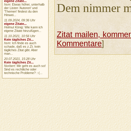
eigene Zitate...
Dem nimmer ma
hsm
: Etwas höher, unterhalb
der Listen 'Autoren' und
'Themen' findest du den
Hinwei...
11.09.2024, 09:36 Uhr
eigene Zitate...
Helmut König
: Wie kann ich
eigene Zitate hinzufügen...
Zitat mailen, komment
11.10.2021, 10:56 Uhr
Kein tägliches Zit...
Kommentare
]
hsm
: Ich finde es auch
schade, daß es z.Zt. kein
tägliches Zitat gibt. Aber
man...
20.07.2021, 15:28 Uhr
Kein tägliches Zit...
Norbert
: Mir geht es auch so!
Sind es rechtliche oder
technische Probleme? :-(...