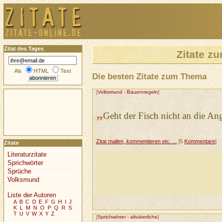
Zitat des Tages
Zitate 
Als
HTML
Text
Die besten Zitate zum Thema
[
Volksmund
-
Bauernregeln
]
„
Geht der Fisch nicht an die Ang
Zitat mailen, kommentieren etc. ...
[5
Kommentare
]
Zitate
Literaturzitate
Sprichwörter
Sprüche
Volksmund
Liste der Autoren
A
B
C
D
E
F
G
H
I
J
K
L
M
N
O
P
Q
R
S
T
U
V
W
X
Y
Z
[
Sprichwörter
-
altväterliche
]