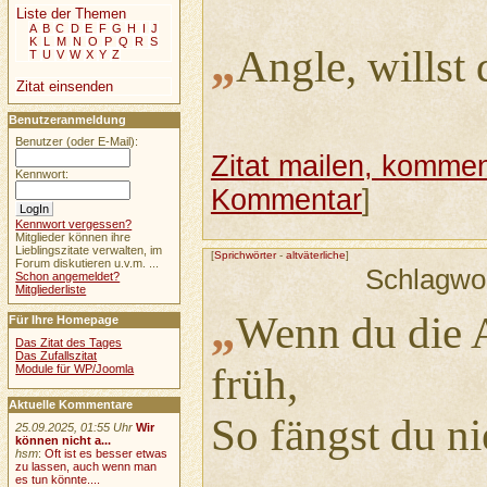
Liste der Themen
A
B
C
D
E
F
G
H
I
J
K
L
M
N
O
P
Q
R
S
„
Angle, willst
T
U
V
W
X
Y
Z
Zitat einsenden
Benutzeranmeldung
Benutzer (oder E-Mail):
Zitat mailen, komment
Kennwort:
Kommentar
]
Kennwort vergessen?
Mitglieder können ihre
Lieblingszitate verwalten, im
[
Sprichwörter
-
altväterliche
]
Forum diskutieren u.v.m. ...
Schlagwo
Schon angemeldet?
Mitgliederliste
„
Wenn du die A
Für Ihre Homepage
Das Zitat des Tages
Das Zufallszitat
früh,
Module für WP/Joomla
Aktuelle Kommentare
So fängst du ni
25.09.2025, 01:55 Uhr
Wir
können nicht a...
hsm
:
Oft ist es besser etwas
zu lassen, auch wenn man
es tun könnte....