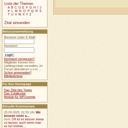
Liste der Themen
A
B
C
D
E
F
G
H
I
J
K
L
M
N
O
P
Q
R
S
T
U
V
W
X
Y
Z
Zitat einsenden
Benutzeranmeldung
Benutzer (oder E-Mail):
Kennwort:
Kennwort vergessen?
Mitglieder können ihre
Lieblingszitate verwalten, im
Forum diskutieren u.v.m. ...
Schon angemeldet?
Mitgliederliste
Für Ihre Homepage
Das Zitat des Tages
Das Zufallszitat
Module für WP/Joomla
Aktuelle Kommentare
25.09.2025, 01:55 Uhr
Wir
können nicht a...
hsm
:
Oft ist es besser etwas
zu lassen, auch wenn man
es tun könnte....