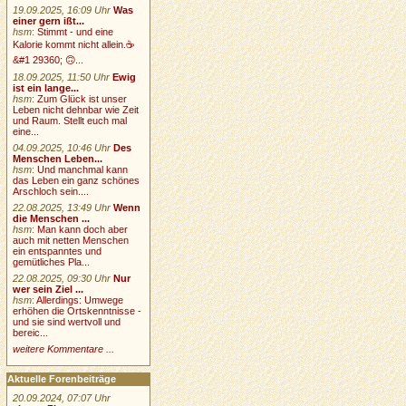
19.09.2025, 16:09 Uhr
Was
einer gern ißt...
hsm
:
Stimmt - und eine
Kalorie kommt nicht allein.☕
&#1 29360; 🙃...
18.09.2025, 11:50 Uhr
Ewig
ist ein lange...
hsm
:
Zum Glück ist unser
Leben nicht dehnbar wie Zeit
und Raum. Stellt euch mal
eine...
04.09.2025, 10:46 Uhr
Des
Menschen Leben...
hsm
:
Und manchmal kann
das Leben ein ganz schönes
Arschloch sein....
22.08.2025, 13:49 Uhr
Wenn
die Menschen ...
hsm
:
Man kann doch aber
auch mit netten Menschen
ein entspanntes und
gemütliches Pla...
22.08.2025, 09:30 Uhr
Nur
wer sein Ziel ...
hsm
:
Allerdings: Umwege
erhöhen die Ortskenntnisse -
und sie sind wertvoll und
bereic...
weitere Kommentare ...
Aktuelle Forenbeiträge
20.09.2024, 07:07 Uhr