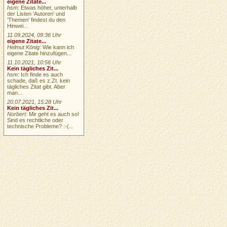
eigene Zitate...
hsm
: Etwas höher, unterhalb
der Listen 'Autoren' und
'Themen' findest du den
Hinwei...
11.09.2024, 09:36 Uhr
eigene Zitate...
Helmut König
: Wie kann ich
eigene Zitate hinzufügen...
11.10.2021, 10:56 Uhr
Kein tägliches Zit...
hsm
: Ich finde es auch
schade, daß es z.Zt. kein
tägliches Zitat gibt. Aber
man...
20.07.2021, 15:28 Uhr
Kein tägliches Zit...
Norbert
: Mir geht es auch so!
Sind es rechtliche oder
technische Probleme? :-(...