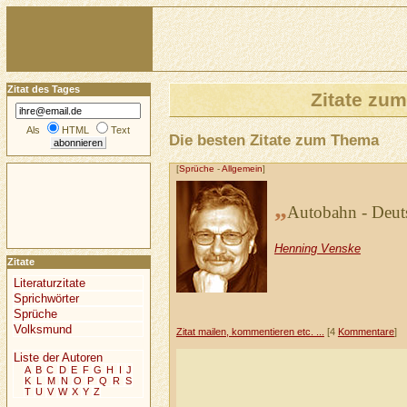
Zitat des Tages
Zitate zu
Als
HTML
Text
Die besten Zitate zum Thema
[
Sprüche
-
Allgemein
]
„
Autobahn - Deuts
Henning Venske
Zitate
Literaturzitate
Sprichwörter
Sprüche
Volksmund
Zitat mailen, kommentieren etc. ...
[4
Kommentare
]
Liste der Autoren
A
B
C
D
E
F
G
H
I
J
K
L
M
N
O
P
Q
R
S
T
U
V
W
X
Y
Z