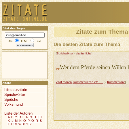
Zitat des Tages
Zitate zum Them
Als
HTML
Text
Die besten Zitate zum Thema
[
Sprichwörter
-
altväterliche
]
„
Wer dem Pferde seinen Willen lä
Zitat mailen, kommentieren etc. ...
[2
Kommentare
]
Zitate
Literaturzitate
Sprichwörter
Sprüche
Volksmund
Liste der Autoren
A
B
C
D
E
F
G
H
I
J
K
L
M
N
O
P
Q
R
S
T
U
V
W
X
Y
Z