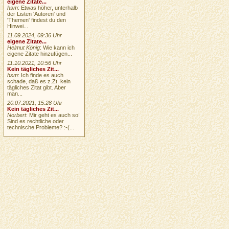
eigene Zitate...
hsm
: Etwas höher, unterhalb
der Listen 'Autoren' und
'Themen' findest du den
Hinwei...
11.09.2024, 09:36 Uhr
eigene Zitate...
Helmut König
: Wie kann ich
eigene Zitate hinzufügen...
11.10.2021, 10:56 Uhr
Kein tägliches Zit...
hsm
: Ich finde es auch
schade, daß es z.Zt. kein
tägliches Zitat gibt. Aber
man...
20.07.2021, 15:28 Uhr
Kein tägliches Zit...
Norbert
: Mir geht es auch so!
Sind es rechtliche oder
technische Probleme? :-(...