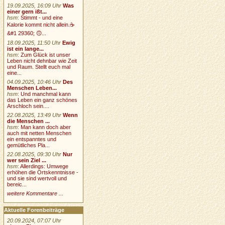
19.09.2025, 16:09 Uhr
Was
einer gern ißt...
hsm
:
Stimmt - und eine
Kalorie kommt nicht allein.☕
&#1 29360; 🙃...
18.09.2025, 11:50 Uhr
Ewig
ist ein lange...
hsm
:
Zum Glück ist unser
Leben nicht dehnbar wie Zeit
und Raum. Stellt euch mal
eine...
04.09.2025, 10:46 Uhr
Des
Menschen Leben...
hsm
:
Und manchmal kann
das Leben ein ganz schönes
Arschloch sein....
22.08.2025, 13:49 Uhr
Wenn
die Menschen ...
hsm
:
Man kann doch aber
auch mit netten Menschen
ein entspanntes und
gemütliches Pla...
22.08.2025, 09:30 Uhr
Nur
wer sein Ziel ...
hsm
:
Allerdings: Umwege
erhöhen die Ortskenntnisse -
und sie sind wertvoll und
bereic...
weitere Kommentare ...
Aktuelle Forenbeiträge
20.09.2024, 07:07 Uhr