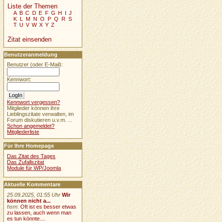
Liste der Themen
A
B
C
D
E
F
G
H
I
J
K
L
M
N
O
P
Q
R
S
T
U
V
W
X
Y
Z
Zitat einsenden
Benutzeranmeldung
Benutzer (oder E-Mail):
Kennwort:
Kennwort vergessen?
Mitglieder können ihre
Lieblingszitate verwalten, im
Forum diskutieren u.v.m. ...
Schon angemeldet?
Mitgliederliste
Für Ihre Homepage
Das Zitat des Tages
Das Zufallszitat
Module für WP/Joomla
Aktuelle Kommentare
25.09.2025, 01:55 Uhr
Wir
können nicht a...
hsm
:
Oft ist es besser etwas
zu lassen, auch wenn man
es tun könnte....