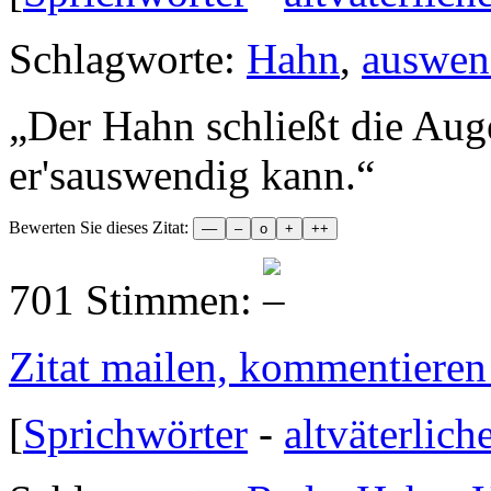
Schlagworte:
Hahn
,
auswen
„
Der Hahn schließt die Auge
er'sauswendig kann.
“
Bewerten Sie dieses Zitat:
701 Stimmen:
Zitat mailen, kommentieren e
[
Sprichwörter
-
altväterlich