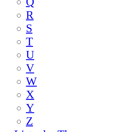
Q
R
S
T
U
V
W
X
Y
Z