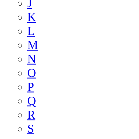
J
K
L
M
N
O
P
Q
R
S