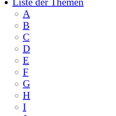
Liste der Themen
A
B
C
D
E
F
G
H
I