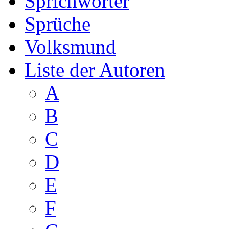
Sprichwörter
Sprüche
Volksmund
Liste der Autoren
A
B
C
D
E
F