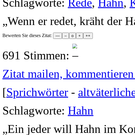
Schlagworte:
Rede
,
Hahn
,
„
Wenn er redet, kräht der 
Bewerten Sie dieses Zitat:
691 Stimmen:
Zitat mailen, kommentieren e
[
Sprichwörter
-
altväterlich
Schlagworte:
Hahn
„
Ein jeder will Hahn im Kor