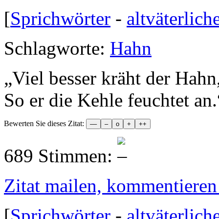
[
Sprichwörter
-
altväterlich
Schlagworte:
Hahn
„
Viel besser kräht der Hahn
So er die Kehle feuchtet an.
Bewerten Sie dieses Zitat:
689 Stimmen:
Zitat mailen, kommentieren e
[
Sprichwörter
-
altväterlich